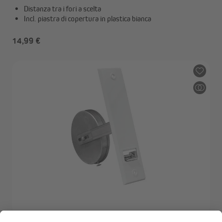
Distanza tra i fori a scelta
Incl. piastra di copertura in plastica bianca
14,99 €