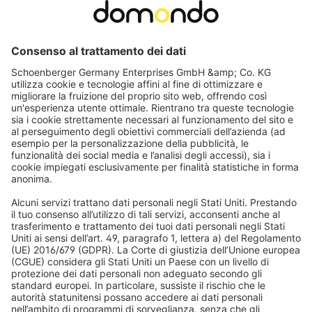
JAROLIFT
Avvolgitore a ingranaggio da incasso con placca inclusa
Piastra di copertura in plastica | bianco / LA: 186 mm
Distanza tra i fori a scelta
Incl. piastra di copertura in plastica bianca
14,99 €