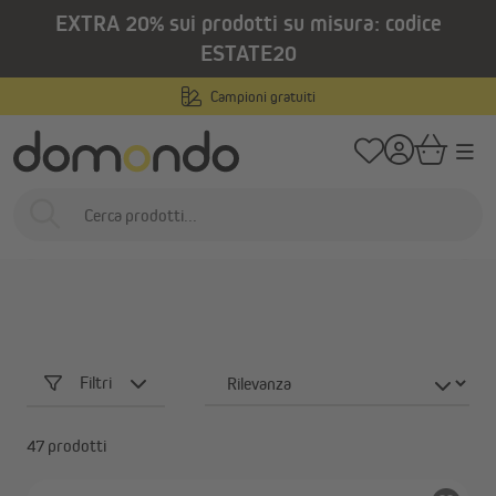
EXTRA 20% sui prodotti su misura: codice
nuto principale
/
/
Home
Domotica e motorizzazione
Avvolgitori a nastro
Avvolgitori 
ESTATE20
Avvolgitori meccanici
Campioni gratuiti
Avvolgitori a nastro
Avvolgitori elettrici
Avvolgitori meccanici
Avvolgitor
p
Filtri
47 prodotti