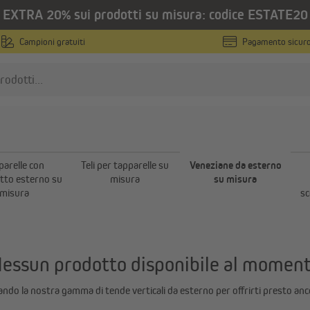
EXTRA 20% sui prodotti su misura: codice ESTATE20
sura
Campioni gratuiti
Pagamento sicur
ziane da esterno su m
anzariere
Tapparelle
Zanzariere su misura
Tapparelle con cassonetto
parelle con
Teli per tapparelle su
Veneziane da esterno
esterno su misura
Zanzariere in misure standard
tto esterno su
misura
su misura
misura
Teli per tapparelle su misu
sc
Zanzariere per porte finestre
Veneziane da esterno su m
Mostra tutto
Tapparelle con cassonetto 
scomparsa su misura
essun prodotto disponibile al momen
Motori per tapparelle
Timer programmabili
ndo la nostra gamma di tende verticali da esterno per offrirti presto anco
Comandi radio per tapparel