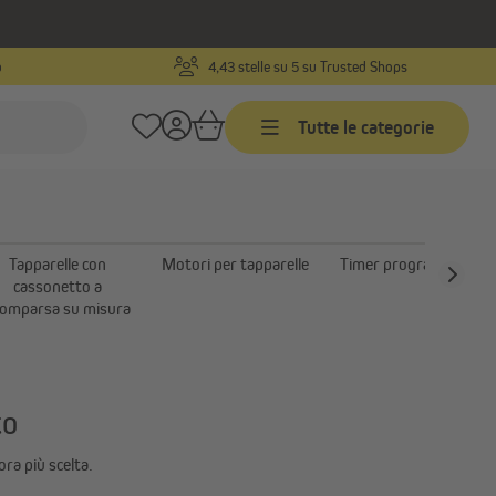
o
4,43 stelle su 5 su Trusted Shops
isura
Tutte le categorie
Tende da sole
Tende da sole su misura
Tapparelle con
Motori per tapparelle
Timer programmabili
Tende da sole - prodotti finiti
cassonetto a
ra
omparsa su misura
Tende a rullo esterne | Tende
isura
verticali da esterno
a
Mostra tutto
to
ra più scelta.
le