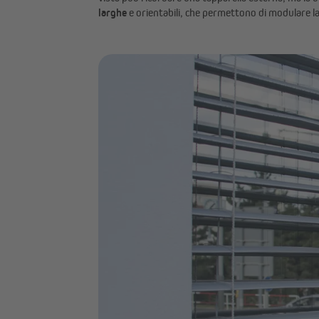
larghe
e orientabili, che permettono di modulare la