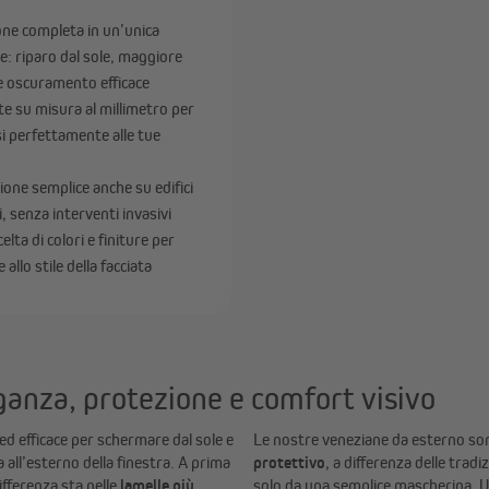
ombreggianti
Ombrelloni a braccio decentrato
ne completa in un’unica
Base per ombrellone
e: riparo dal sole, maggiore
Mostra tutto
e oscuramento efficace
te su misura al millimetro per
i perfettamente alle tue
chermature per la privacy
Tende a rullo esterne | Tende
verticali da esterno
Coperture per balconi
zione semplice anche su edifici
Stuoie schermanti
i, senza interventi invasivi
lta di colori e finiture per
Strisce schermanti
 allo stile della facciata
Mostra tutto
ganza, protezione e comfort visivo
d efficace per schermare dal sole e
Le nostre veneziane da esterno sono
all’esterno della finestra. A prima
protettivo
, a differenza delle trad
ifferenza sta nelle
lamelle più
solo da una semplice mascherina. Un