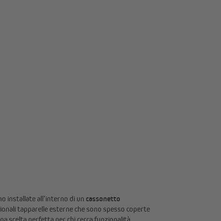
Accessori e ricambi per gazebo
 installate all’interno di un
cassonetto
izionali tapparelle esterne che sono spesso coperte
a scelta perfetta per chi cerca funzionalità,