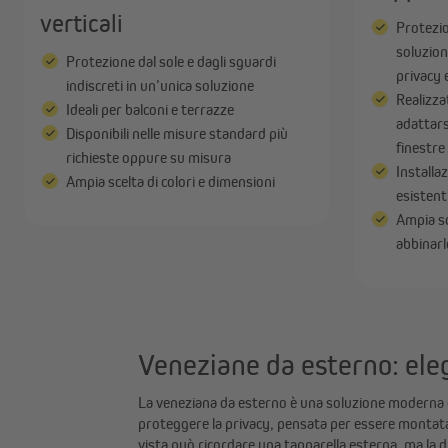
verticali
Protezio
soluzion
Protezione dal sole e dagli sguardi
privacy 
indiscreti in un’unica soluzione
Realizza
Ideali per balconi e terrazze
adattars
Disponibili nelle misure standard più
S
finestre
richieste oppure su misura
Installa
Ampia scelta di colori e dimensioni
esistent
Ampia sce
abbinarle
Veneziane da esterno: ele
La veneziana da esterno è una soluzione moderna e
proteggere la privacy, pensata per essere montata 
vista può ricordare una tapparella esterna, ma la d