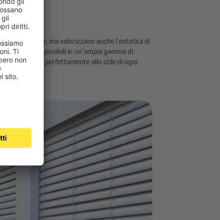
ermano dal sole, ma valorizzano anche l’estetica di
vetrate. Sono disponibili in un’ampia gamma di
ni, per adattarsi perfettamente allo stile di ogni