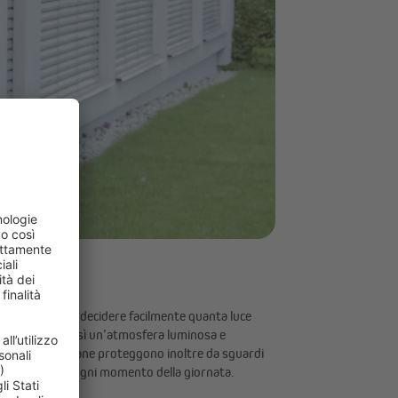
lle lamelle, puoi decidere facilmente quanta luce
enti, creando così un’atmosfera luminosa e
 te. Le veneziane proteggono inoltre da sguardi
iservatezza in ogni momento della giornata.