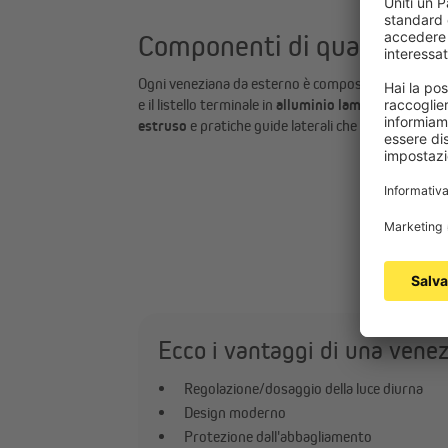
Componenti di qualità per 
Ogni veneziana da esterno è composta da elementi r
e il listello terminale in
alluminio laminato
, un cas
estruso
e pratiche guide laterali che ne garantisc
Ecco i vantaggi di una venez
Regolazione/dosaggio della luce diurna
Design moderno
Protezione dall'abbagliamento