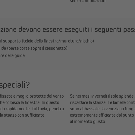
senza complicazioni.
neziane devono essere eseguiti i seguenti pa
ul supporto (telaio della finestra/muratura/nicchia)
ida (parte corta sopra il cassonetto)
re della guida
speciali?
fissate e meglio protette dal vento
Se nei mesi invernali il sole splend
che colpisca la finestra. In questo
riscaldare la stanza. Le lamelle co
calda rapidamente. Tuttavia, penetra
sono abbassate, la veneziana funge
 la stanza con sufficiente
estremamente efficiente dal punto d
al momento giusto.