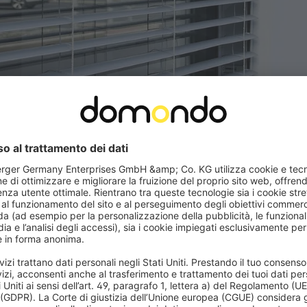
ternativa moderna alla tapparella
ne elegante e funzionale per chi
Grazie all’inclinazione regolabile de
emi di avvolgibili. Oltre al design
naturale far entrare nei tuoi ambi
della privacy.
confortevole, sempre su misura per
indiscreti, garantendo comfort e r