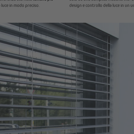
 luce in modo preciso.
design e controllo della luce in un 