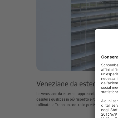
Veneziane da esterno: l’al
Le veneziane da esterno rappresentano una soluzio
desidera qualcosa in più rispetto ai tradizionali sist
raffinato, offrono un controllo preciso della luce e 