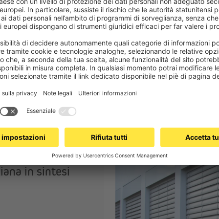
un risultato su misura
obusti e ben progettati: le lamelle
Le lamelle in alluminio non solo sch
sonetto protettivo in
alluminio
finestre singole o intere facciate 
ono il corretto funzionamento.
colori, dai più classici ai più moder
edificio.
iana in sintesi