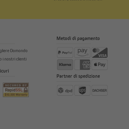
Metodi di pagamento
egliere Domondo
 i nostri clienti
icuri
Partner di spedizione