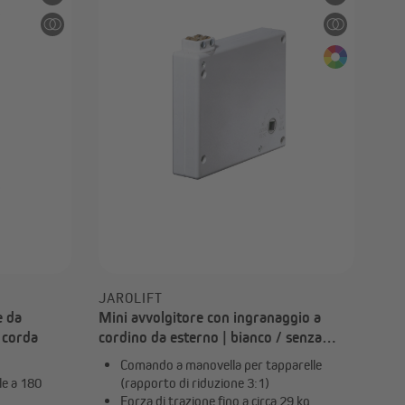
Motori per porte da garage
o
Accessori per motori per porte
da garage
JAROLIFT
e da
Mini avvolgitore con ingranaggio a
 corda
cordino da esterno | bianco / senza
cordino / con guida d’inserimento
Comando a manovella per tapparelle
le a 180
(rapporto di riduzione 3:1)
Forza di trazione fino a circa 29 kg