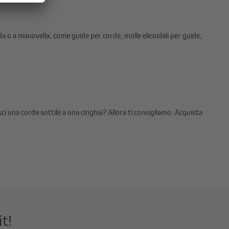
rda o a manovella, come guide per corde, molle elicoidali per guide,
 una corda sottile a una cinghia? Allora ti consigliamo: Acquista
it!