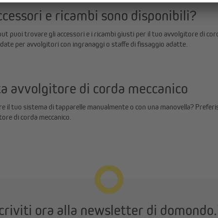
ccessori e ricambi sono disponibili?
t puoi trovare gli accessori e i ricambi giusti per il tuo avvolgitore di co
ate per avvolgitori con ingranaggi o staffe di fissaggio adatte.
a avvolgitore di corda meccanico
 il tuo sistema di tapparelle manualmente o con una manovella? Preferisci
tore di corda meccanico.
criviti ora alla newsletter di domondo.