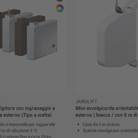
omotica
Elettronica e radiofrequenza
Domotica Jalousiescout
Telecomandi e sistemi radi
Domotica Homepilot
Installazione elettrica
Attuatori e sensori per
Timer programmabili
domotica
Mostra tutto
T
JAROLIFT
lgitore con ingranaggio a
Mini avvolgicorda orientabil
a esterno (Tipo a scelta)
esterno | bianco / con 5 m di
o a manovella per tapparelle
Cavo da 5 m incluso
to di riduzione 3:1)
Scatola avvolgicavo orientabi
i trazione fino a circa 29 kg