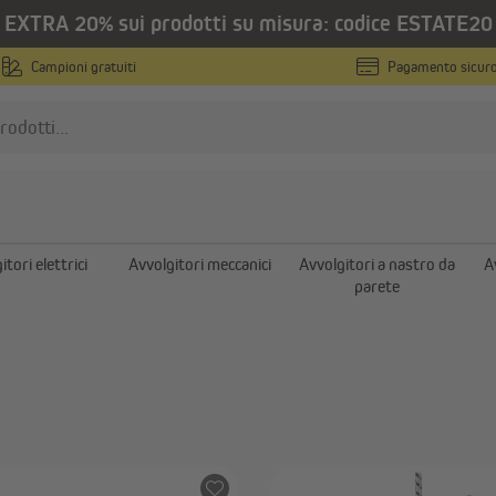
EXTRA 20% sui prodotti su misura: codice ESTATE20
 a cordicella meccanici
Campioni gratuiti
Pagamento sicur
gitori a cordicella mec
otori per tapparelle
Avvolgitori a nastro
Motori tubolari
Avvolgitori elettrici
itori elettrici
Avvolgitori meccanici
Avvolgitori a nastro da
A
Motori tubolari con finecorsa
Avvolgitori meccanici
parete
meccanico
Avvolgitori a nastro da pa
Motori tubolari con finecorsa
Avvolgitori a incasso
elettronico
Avvolgitori a cordicella mec
Mostra tutto
Accessori e ricambi per
avvolgitori elettrici