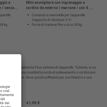
ggio a
Mini avvolgitore con ingranaggio a
e / senza
cordino da esterno | marrone / con 5 m
mento
di cordino
parelle
Comando a manovella per tapparelle
(rapporto di riduzione 3:1)
 29 kg
Forza di trazione fino a circa 29 kg
 comandi manualmente il tuo sistema di tapparelle. Tuttavia, in un
er tapparelle, ma una cosiddetta corda di sollevamento o cordoncino.
to è di circa 5 m. Sono quindi sufficienti per una finestra o una
canici?
41,99 €