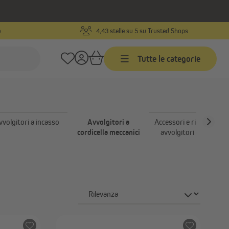
o
4,43 stelle su 5 su Trusted Shops
canici
Tutte le categorie
Timer programmabili
Timer programmabili via cavo
vvolgitori a incasso
Avvolgitori a
Accessori e ricambi per
con ricevitore radio
cordicella meccanici
avvolgitori elettrici
Timer programmabili wireless
rete
Accessori per timer
canici