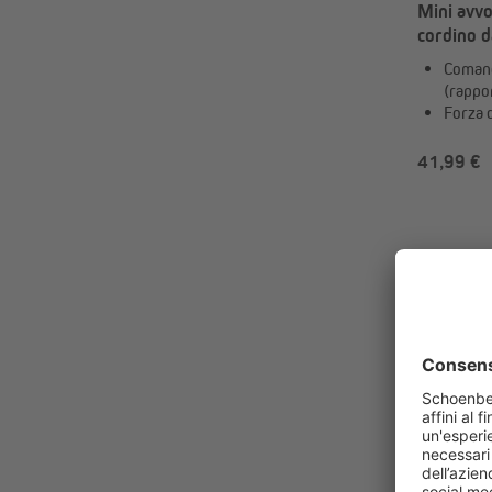
Mini avvo
cordino d
cordino
Comand
(rappor
Forza d
41,99 €
Cosa so
Con un avvolgi
avvolgitore di
Di solito, que
porta fino a u
Quando 