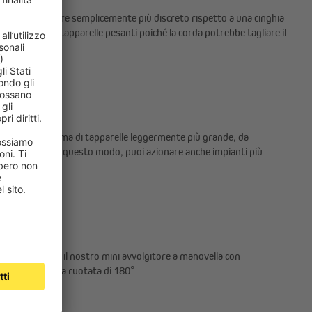
il cordoncino appare semplicemente più discreto rispetto a una cinghia
azionamento di tapparelle pesanti poiché la corda potrebbe tagliare il
?
to per un sistema di tapparelle leggermente più grande, da
sione di 3:1. In questo modo, puoi azionare anche impianti più
nico?
la parete. Anche il nostro mini avvolgitore a manovella con
montare la cassa ruotata di 180°.