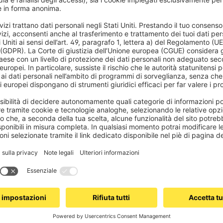
i di corda sono preferiti per sistemi di tapparelle piccole e leggere. Qui, 
decisamente più larga. Sconsigliamo l'uso di un avvolgitore di corda per l'
ni durante il sollevamento.
una soluzione che richiede meno fatica
are meno forza durante l'uso o stai cercando un avvolgitore di corda adat
trovi anche avvolgitori a corda con manovella con un rapporto di trasmis
oblemi. La forza di tiro è di circa 30 kg.
 monta un avvolgitore di corda mecca
e del nostro mini avvolgitore a corda è semplice, basta fissarlo a vista sul
monta sulla parete. Se desideri modificare la direzione di rotazione, puoi 