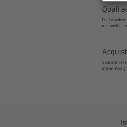
Quali a
Da Jalousiescou
manovelle snod
Acquist
Vuoi manovrare
ora un avvolgi
Is