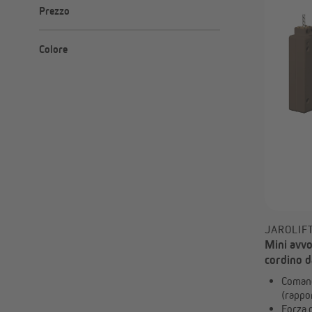
D
Prezzo
Minimo
Massimo
–
Colore
€
€
JAROLIF
Mini avvo
cordino d
Comand
(rappor
Forza d