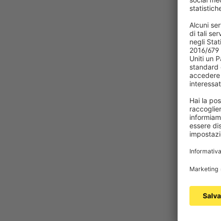
Gli avvolgitor
di tapparelle 
palmo delle ma
Esiste 
Se vuoi applic
Jalousiescout 
grandi senza pr
Come si
L'installazion
ingranaggi si 