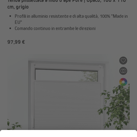
Tenda plissettata a nido d'ape Pure | Opaco, 100 x 110
cm, grigio
Profili in alluminio resistente e di alta qualità, 100% "Made in
EU"
Comando continuo in entrambe le direzioni
97,99 €