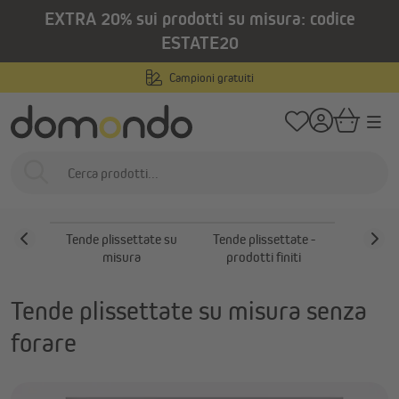
EXTRA 20% sui prodotti su misura: codice
nuto principale
/
/
Home
Prodotti per interni
Tende plissettate
Tende plissettate senza 
ESTATE20
Tende plissettate senza
Campioni gratuiti
fori
Tende plissettate
Tende plissettate su
Tende plissettate -
Tende p
misura
prodotti finiti
sen
Tende plissettate su misura senza
forare