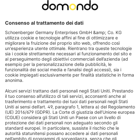
JALOUSIESCOUT
Tenda plissettata a nido d'ape Pure | Opaco, 100 x 120
cm, bianco
Profili in alluminio resistente e di alta qualità, 100% "Made in
EU"
Comando continuo in entrambe le direzioni
102,99 €