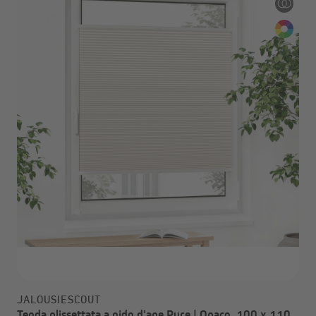
JALOUSIESCOUT
Tenda plissettata a nido d'ape Pure | Opaco, 100 x 110