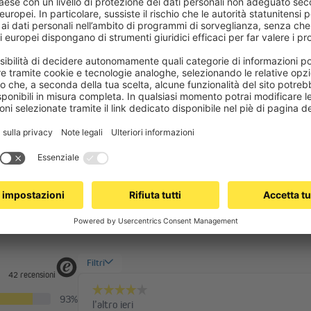
caso di guasto?
tapparelle hanno la capacità di avvolgimento maggiore?
Altre domande
Pagina di aiuto di
OMQ