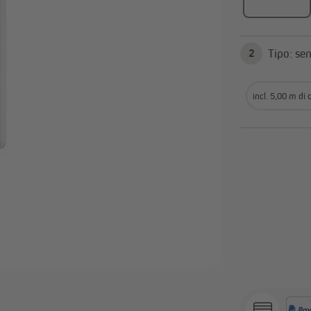
Domotica Jalousiescout
Telecomandi e sistemi radi
Domotica Homepilot
Installazione elettrica
Attuatori e sensori per
Timer programmabili
Tipo
2
domotica
Mostra tutto
incl. 5,00 m di 