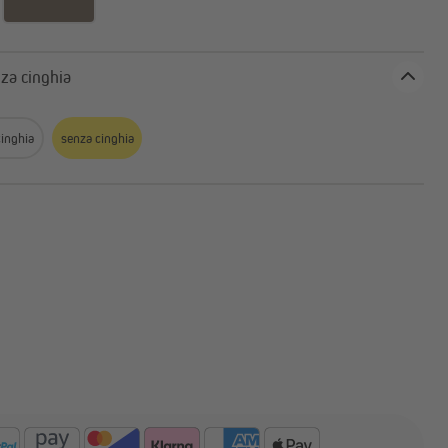
o
Accessori per motori per porte
da garage
: senza cinghia
cinghia
senza cinghia