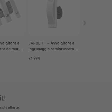
clip inclusa | bi
volgitore a
Avvolgitore a
JAROLIFT –
acca da muro
ingranaggio semincassato |
 di copertura
bianco / senza cinghia /
21,99 €
8,99 €
o a scelta)
capacità massima 11 m
it!
end e offerte.