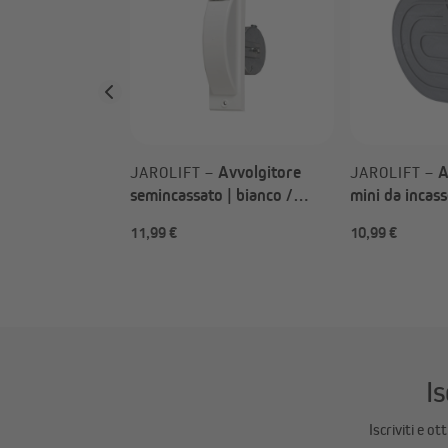
Avvolgitore
A
JAROLIFT –
JAROLIFT –
semincassato | bianco /
mini da incass
senza cinghia / capacità
a muro | bian
11,99 €
10,99 €
massima 5 m
cinghia / cap
m
Is
Iscriviti e o