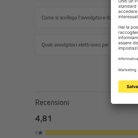
Come si scollega l'avvolgitore dal nastro in 
Quali avvolgitori elettronici per cinture di 
Recensioni