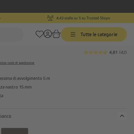
o
4,43 stelle su 5 su Trusted Shops
Codice prodotto:
10180318
Tutte le categorie
re mini semincassato
bianco / senza cinghia
Timer programmabili
clusi costi di spedizione
Timer programmabili via cavo
con ricevitore radio
assima di avvolgimento 5 m
Timer programmabili wireless
rete
zza nastro 15 mm
Accessori per timer
ta
lore: bianco
Motori per porte da garage