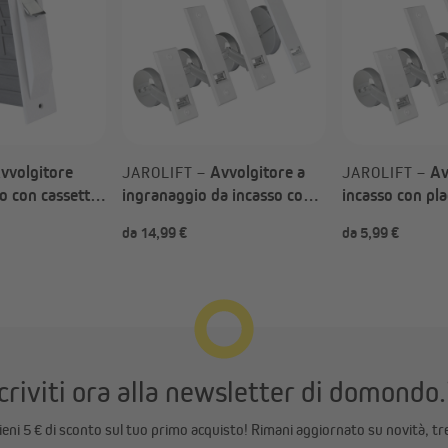
vvolgitore
Avvolgitore a
Av
JAROLIFT –
JAROLIFT –
o con cassetta
ingranaggio da incasso con
incasso con pl
co / senza
placca inclusa Piastra di
inclusa Piastra
da 14,99 €
da 5,99 €
acità massima 5
copertura in plastica (Tipo a
in plastica (Tip
scelta)
criviti ora alla newsletter di domondo.
ttieni 5 € di sconto sul tuo primo acquisto! Rimani aggiornato su novità, tr