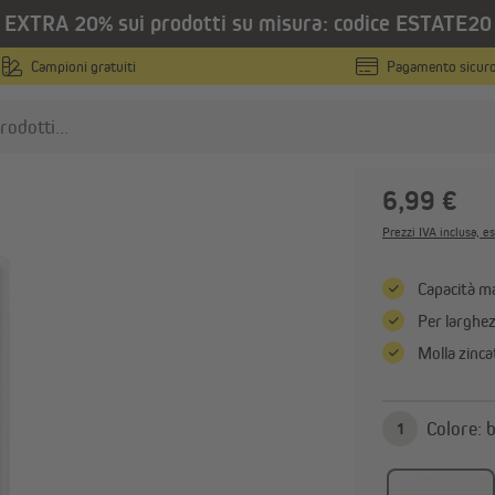
EXTRA 20% sui prodotti su misura: codice ESTATE20
/
o
Avvolgitori meccanici
Campioni gratuiti
Pagamento sicur
JAROLIFT
Avvolgito
6,99 €
otori per tapparelle
Avvolgitori a nastro
Prezzi IVA inclusa, es
Motori tubolari
Avvolgitori elettrici
Motori tubolari con finecorsa
Avvolgitori meccanici
Capacità m
meccanico
Avvolgitori a nastro da pa
Per larghe
Motori tubolari con finecorsa
Mostra tutto
Molla zinca
elettronico
Mostra tutto
Co
1
omotica
Elettronica e radiofrequenza