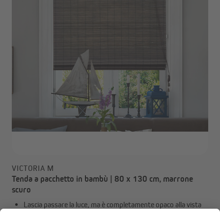
VICTORIA M
Tenda a pacchetto in bambù | 80 x 130 cm, marrone
scuro
Lascia passare la luce, ma è completamente opaco alla vista
Montaggio possibile con viti o con adesivo