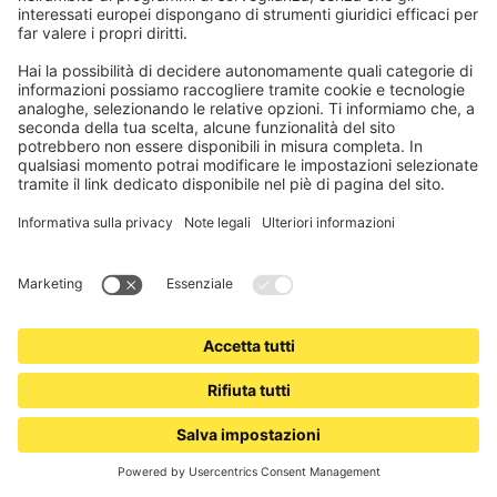
VICTORIA M
Tenda a pacchetto in bambù | 80 x 130 cm, ciliegio
Lascia passare la luce, ma è completamente opaco alla vista
Montaggio possibile con viti o con adesivo
14,99 €