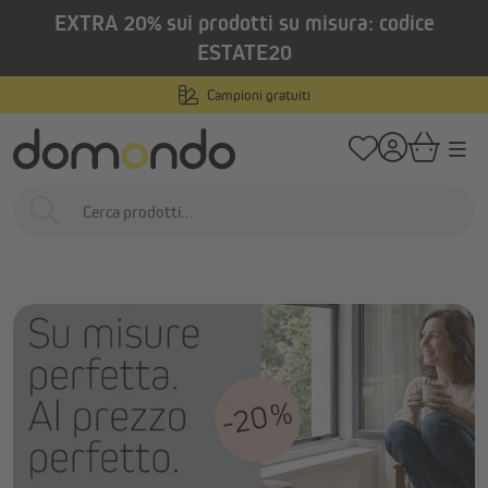
EXTRA 20% sui prodotti su misura: codice
nuto principale
/
Home
Prodotti per esterni
Tende da sole
ESTATE20
Tende da sole
Campioni gratuiti
Tende da sole su
Tende da sole -
Tende a ru
misura
prodotti finiti
Tende v
es