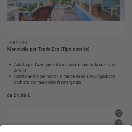
JAROLIFT
Manovella per Tenda Eco (Tipo a scelta)
Adatto per l’azionamento manuale di tende da sole (con
anello)
Adatto anche per motori di tende da sole/avvolgibili con
occhiello per manovella di emergenza
da 24,99 €