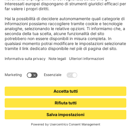
Motore radio per rulli scanalati da 78 mm per tende da sole
Elevata forza di trazione, silenzioso e senza manutenzione
66,99 €