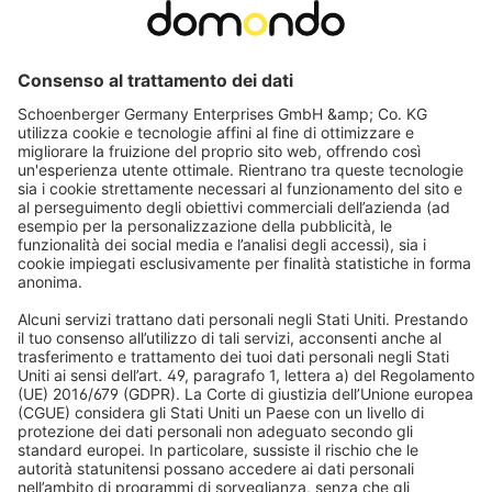
JAROLIFT
Motore radio per tenda da sole Universale | UNI78F (50
Nm / SW78)