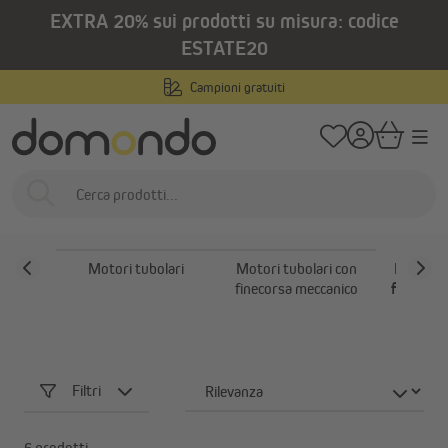
EXTRA 20% sui prodotti su misura: codice
nuto principale
/
/
Home
Domotica e motorizzazione
Motori per tapparelle
Motori tubo
ESTATE20
Motori tubolari con
Campioni gratuiti
finecorsa elettronico
Motori per tapparelle
Motori tubolari
Motori tubolari con
Motori t
finecorsa meccanico
finecorsa
Filtri
6 prodotti