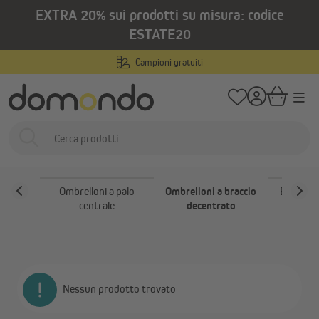
EXTRA 20% sui prodotti su misura: codice
nuto principale
/
/
Home
Prodotti per esterni
Ombrelloni
Ombrelloni a braccio decentr
ESTATE20
Ombrelloni a braccio
Campioni gratuiti
decentrato
Ombrelloni
Ombrelloni a palo
Ombrelloni a braccio
Base per
centrale
decentrato
Nessun prodotto trovato