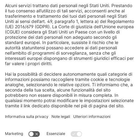
Acquisti sicuri
Tapparelle
Newsletter
Cosa dicono i nostri clienti
Motori per tapparelle
Tempi di consegna e spedizione
Zanzariere
Metodi di pagamento
Tende da sole
Condizioni del buono
Metodi di pagamento
Domotica
Avvertenze di sicurezza
Elettronica e radio
Registrazioni
Informazioni obbligatorie per i consumatori
Partner di spedizione
Note legali
Termini e condizioni generali
Privacy e protezione dei dati
Condizioni di garanzia
Impostazioni dei cookie
Contatti
Dichiarazione sull'accessibilità