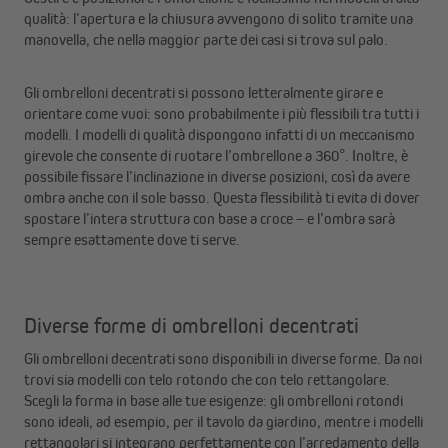
qualità: l’apertura e la chiusura avvengono di solito tramite una
manovella, che nella maggior parte dei casi si trova sul palo.
Gli ombrelloni decentrati si possono letteralmente girare e
orientare come vuoi: sono probabilmente i più flessibili tra tutti i
modelli. I modelli di qualità dispongono infatti di un meccanismo
girevole che consente di ruotare l’ombrellone a 360°. Inoltre, è
possibile fissare l’inclinazione in diverse posizioni, così da avere
ombra anche con il sole basso. Questa flessibilità ti evita di dover
spostare l’intera struttura con base a croce – e l’ombra sarà
sempre esattamente dove ti serve.
Diverse forme di ombrelloni decentrati
Gli ombrelloni decentrati sono disponibili in diverse forme. Da noi
trovi sia modelli con telo rotondo che con telo rettangolare.
Scegli la forma in base alle tue esigenze: gli ombrelloni rotondi
sono ideali, ad esempio, per il tavolo da giardino, mentre i modelli
rettangolari si integrano perfettamente con l’arredamento della