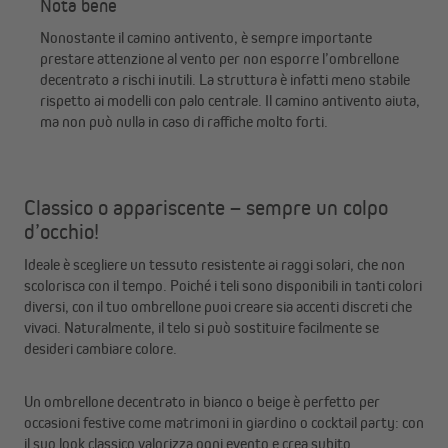
Nota bene
Nonostante il camino antivento, è sempre importante
prestare attenzione al vento per non esporre l’ombrellone
decentrato a rischi inutili. La struttura è infatti meno stabile
rispetto ai modelli con palo centrale. Il camino antivento aiuta,
ma non può nulla in caso di raffiche molto forti.
Classico o appariscente – sempre un colpo
d’occhio!
Ideale è scegliere un tessuto resistente ai raggi solari, che non
scolorisca con il tempo. Poiché i teli sono disponibili in tanti colori
diversi, con il tuo ombrellone puoi creare sia accenti discreti che
vivaci. Naturalmente, il telo si può sostituire facilmente se
desideri cambiare colore.
Un ombrellone decentrato in bianco o beige è perfetto per
occasioni festive come matrimoni in giardino o cocktail party: con
il suo look classico valorizza ogni evento e crea subito