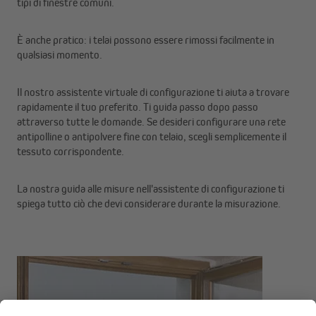
tipi di finestre comuni.
È anche pratico: i telai possono essere rimossi facilmente in
qualsiasi momento.
Il nostro assistente virtuale di configurazione ti aiuta a trovare
rapidamente il tuo preferito. Ti guida passo dopo passo
attraverso tutte le domande. Se desideri configurare una rete
antipolline o antipolvere fine con telaio, scegli semplicemente il
tessuto corrispondente.
La nostra guida alle misure nell'assistente di configurazione ti
spiega tutto ciò che devi considerare durante la misurazione.