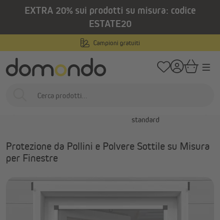
EXTRA 20% sui prodotti su misura: codice
nuto principale
/
/
Home
Prodotti per esterni
Zanzariere
Reti antipolline
ESTATE20
Reti antipolline
Campioni gratuiti
Zanzariere
Zanzariere su misura
Zanzariere in misure
Zanzarie
standard
fi
Protezione da Pollini e Polvere Sottile su Misura
per Finestre