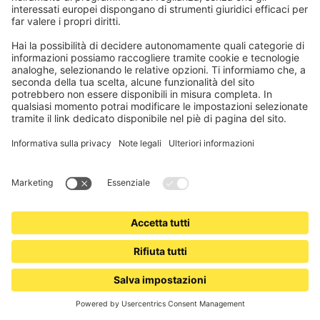
Se stai cercando protezione da insetti, pollini o polveri fini per
porte, ti offriamo diversi tipi di porte su misura. Queste sono
installate in modo permanente e offrono una protezione
affidabile. Per le porte comuni di terrazze o balconi, si consigliano
le varianti a battente salvaspazio.
Anche per porte larghe c'è una soluzione: la nostra variante
scorrevole su misura può essere configurata anche come porta
doppia.
Per tutti i tipi, l'assistente virtuale di configurazione ti aiuta. Devi
solo selezionare il tessuto desiderato. L'assistente ti guida
passo dopo passo attraverso tutti gli altri punti, con cui puoi
assemblare la tua porta con rete antipolline o antipolvere fine
personale.
Nella guida alle misure nell'assistente di configurazione trovi
tutte le informazioni rilevanti per la misurazione.