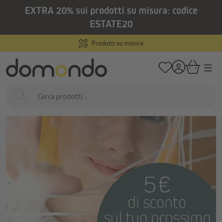
EXTRA 20% sui prodotti su misura: codice
nuto principale
/
Home
Aiuto
Newsletter
ESTATE20
Prodotti su misura