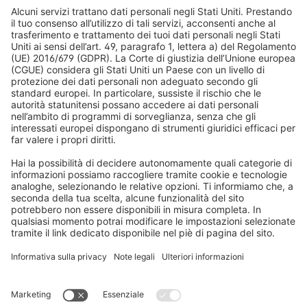
Acquisti sicuri
Tapparelle
Newsletter
Cosa dicono i nostri clienti
Motori per tapparelle
Tempi di consegna e spedizione
Zanzariere
Metodi di pagamento
Tende da sole
Condizioni del buono
Metodi di pagamento
Domotica
Avvertenze di sicurezza
Elettronica e radio
Registrazioni
Informazioni obbligatorie per i consumatori
Partner di spedizione
Note legali
Termini e condizioni generali
Privacy e protezione dei dati
Condizioni di garanzia
Impostazioni dei cookie
Contatti
Dichiarazione sull'accessibilità