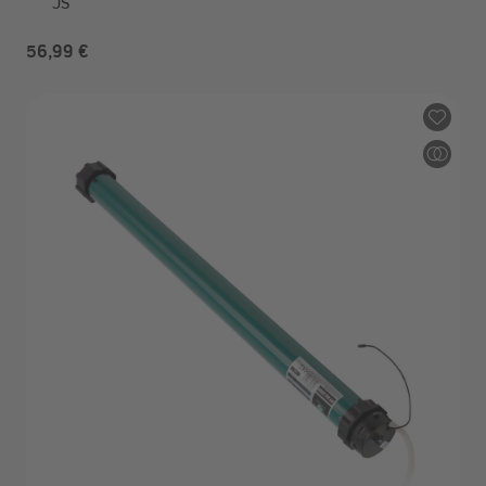
JS
56,99 €