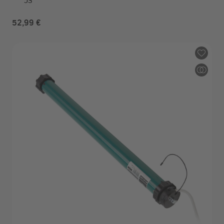
JS
52,99 €