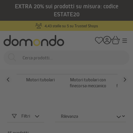
EXTRA 20% sui prodotti su misura: codice
nuto principale
/
/
Home
Domotica e motorizzazione
Motori per tapparelle
Motori tubo
ESTATE20
Motori tubolari con
Trusted Shops
Prodotti su misur
ricevitore radio
Motori per tapparelle
Motori tubolari
Motori tubolari con
Motori t
finecorsa meccanico
finecorsa
Filtri
15 prodotti