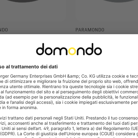
NDO
PARAMONDO
ombrellone standard |
Base per ombrellone standar
 nero
rotondo, argento
nte agli agenti atmosferici
Resistente agli agenti atmosf
rico dell’acqua integrato
Con scarico dell’acqua integr
70,99 €