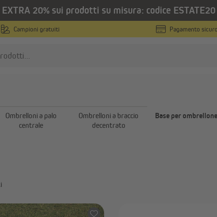
EXTRA 20% sui prodotti su misura: codice ESTATE20
Campioni gratuiti
Pagamento sicur
Base per ombrellone
anzariere
Tapparelle
Zanzariere su misura
Tapparelle con cassonetto
Ombrelloni a palo
Ombrelloni a braccio
Base per ombrellon
esterno su misura
Zanzariere in misure standard
centrale
decentrato
Teli per tapparelle su misu
Zanzariere per porte finestre
Veneziane da esterno su m
Mostra tutto
Mostra tutto
i
mbrelloni
Vele ombreggianti
Ombrelloni a palo centrale
Kit di fissaggio per vele