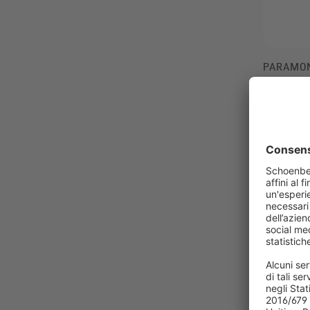
PARAMO
Base per 
rotondo,
Resiste
Con sca
70,99 €