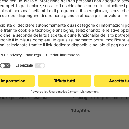
NDO
PARAMONDO
terra avvitabile | Dimensioni
Base per ombrellone in gran
a variabili: Ø
ruote | quadrato
|50|55|65 mm, Lunghezza:
le nell'utilizzo (Ombrelloni
Due rotelle integrate e due pi
e, stendibiancheria ecc.)
gommati
nte agli agenti atmosferici
Geeignet für große Ombrello
105,99 €