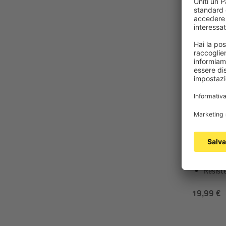
PARAMO
Presa di 
della pres
24|38|42
Versati
56 cm
parasol
Resiste
19,99 €