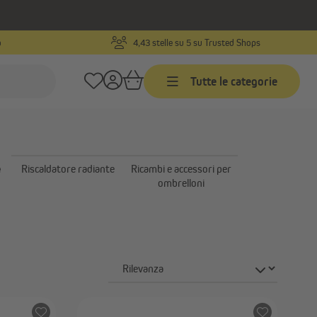
o
4,43 stelle su 5 su Trusted Shops
Tutte le categorie
Tende da sole
Tende da sole su misura
e
Riscaldatore radiante
Ricambi e accessori per
Tende da sole - prodotti finiti
ombrelloni
ra
Tende a rullo esterne | Tende
isura
verticali da esterno
Mostra tutto
Gazebo e tende da esterno
Riscaldatori a infrarossi