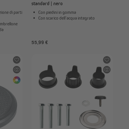
standard | nero
zione di parti
Con piedini in gomma
Con scarico dell’acqua integrato
ombrellone
da
55,99 €