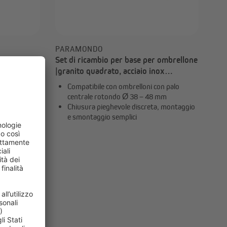
PARAMONDO
d |
Set di ricambio per base per ombrellone
|granito quadrato, acciaio inox
quadrato e rotondo
erici
Compatibile con ombrelloni con palo
ato
centrale rotondo Ø 38 – 48 mm
Chiusura pieghevole discreta, montaggio
e smontaggio semplici