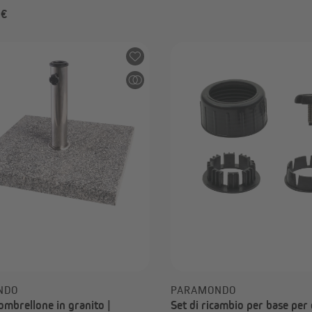
 €
da 70,99 €
NDO
PARAMONDO
ombrellone in granito |
Set di ricambio per base per