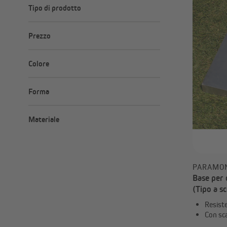
Tipo di prodotto
Perni di fissaggio
Prezzo
Ricambi
Supporti per ombrelloni
Minimo
Massimo
–
Colore
€
€
Forma
S
Quadrata
Materiale
Rotonda
Semicircolare
Acciaio
Calcestruzzo polimerico
Granito
PARAMO
Plastica strutturata
Base per 
(Tipo a sc
Resiste
Con sca