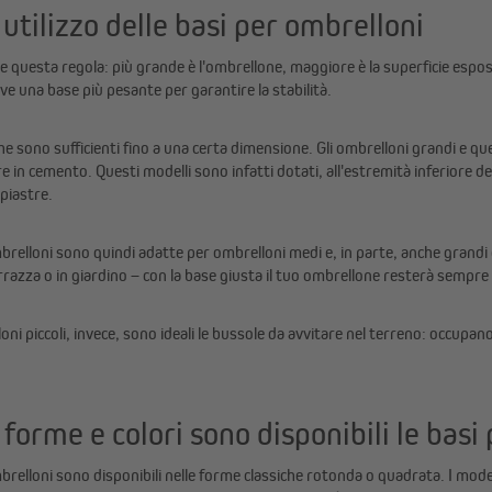
 utilizzo delle basi per ombrelloni
le questa regola: più grande è l'ombrellone, maggiore è la superficie espo
e una base più pesante per garantire la stabilità.
che sono sufficienti fino a una certa dimensione. Gli ombrelloni grandi e qu
re in cemento. Questi modelli sono infatti dotati, all'estremità inferiore d
 piastre.
brelloni sono quindi adatte per ombrelloni medi e, in parte, anche grandi c
rrazza o in giardino – con la base giusta il tuo ombrellone resterà sempre 
oni piccoli, invece, sono ideali le bussole da avvitare nel terreno: occupan
i forme e colori sono disponibili le bas
brelloni sono disponibili nelle forme classiche rotonda o quadrata. I modell