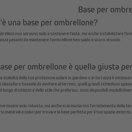
Base per ombre
'è una base per ombrellone?
brelloni non servono solo a sostenere l'asta, ma anche a stabilizzare l'o
nza pesanti da mantenere l'ombrellone ben saldo e sicuro al suolo.
ase per ombrellone è quella giusta pe
la stabilità della tua protezione solare in giardino o in terrazza è necess
si classiche o bussole da avvitare al terreno, quelli grandi richiedono spe
 luogo di utilizzo e dello stile che preferisci, sono disponibili modelli diver
ve essere solo robusta, ma anche in armonia con l'arredamento della terraz
rsi materiali e colori per trovare la base perfetta per il tuo spazio esterno.