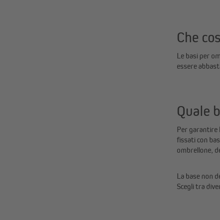
Che cos
Le basi per om
essere abbasta
Quale b
Per garantire 
fissati con ba
ombrellone, del
La base non de
Scegli tra dive