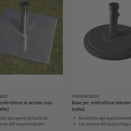
ombreggianti
Ombrelloni a braccio decentrato
Base per ombrellone
Riscaldatore radiante
Ricambi e accessori per
ombrelloni
chermature per la privacy
Tende a rullo esterne | Tende
verticali da esterno
Coperture per balconi
Stuoie schermanti
Strisce schermanti
Mostra tutto
NDO
PARAMONDO
ombrellone in acciaio inox
Base per ombrellone standar
elta)
scelta)
nte agli agenti atmosferici
Resistente agli agenti atmosf
rico dell’acqua integrato
Con scarico dell’acqua integr