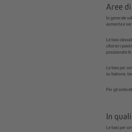
Aree di
In generale va
aumenta e serv
Le basi classi
ulteriori piast
posizionate le
Le basi per om
su balcone, te
Per gli ombrell
In qual
Le basi per om