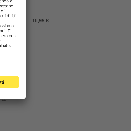
16,99 €
ito con
edini
nee