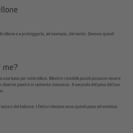
llone
mbrellone e a proteggerlo, ad esempio, dal vento. Devono quindi
r me?
aria una base per ombrelloni. Mentre i modelli piccoli possono essere
sso diverse piastre in cemento massiccio. A seconda del peso del tuo
si.
za o del balcone. I fattori decisivi sono quindi peso ed estetica.