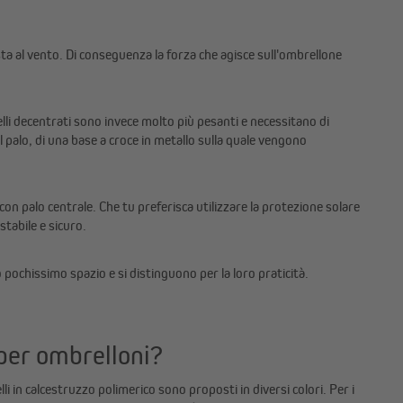
sta al vento. Di conseguenza la forza che agisce sull'ombrellone
elli decentrati sono invece molto più pesanti e necessitano di
el palo, di una base a croce in metallo sulla quale vengono
on palo centrale. Che tu preferisca utilizzare la protezione solare
stabile e sicuro.
o pochissimo spazio e si distinguono per la loro praticità.
i per ombrelloni?
i in calcestruzzo polimerico sono proposti in diversi colori. Per i