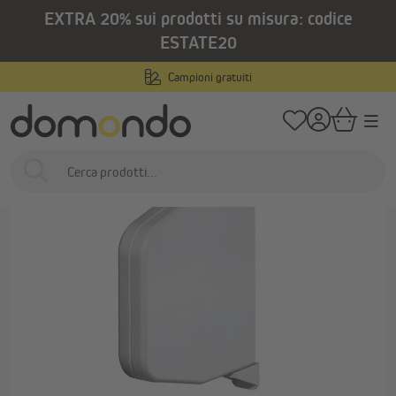
EXTRA 20% sui prodotti su misura: codice
nuto principale
/
/
Home
Domotica e motorizzazione
Avvolgitori a nastro
Avvolgitori me
ESTATE20
Campioni gratuiti