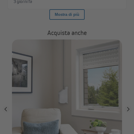
Acquista anche
SE
tà
(Ti