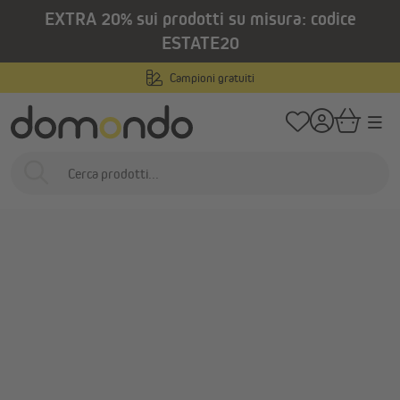
EXTRA 20% sui prodotti su misura: codice
nuto principale
/
/
Home
Prodotti per interni
Tende a rullo
Tende giorno e notte
ESTATE20
Campioni gratuiti