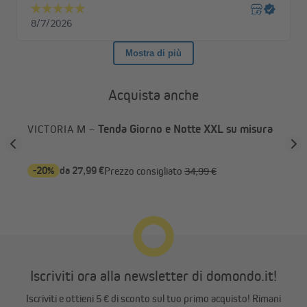
dalle tue esigenze.
I tessuti di alta qualità contribuiscono inoltre a ridurre il
surriscaldamento degli ambienti durante i mesi più caldi e
mantengono colori brillanti nel tempo grazie all'elevata
resistenza ai raggi UV.
Acquista anche
Tenda Giorno e Notte XXL su misura
VICTORIA M –
VI
mis
-20%
da 27,99 €
-2
Prezzo consigliato
34,99 €
Iscriviti ora alla newsletter di domondo.it!
Iscriviti e ottieni 5 € di sconto sul tuo primo acquisto! Rimani