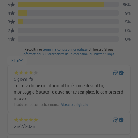
Qualità europea curata in ogni dettaglio
Ogni tenda Victoria M. viene realizzata nella nostra fabbrica
europea da personale specializzato. Materiali selezionati,
lavorazioni accurate e tecnologie moderne garantiscono un
prodotto durevole, affidabile e bello da vedere anche dopo anni di
utilizzo.
Comfort su misura per il tuo ambiente
Con la tenda giorno e notte puoi regolare facilmente la quantità
di luce naturale all'interno della stanza. Una luce morbida durante
la colazione, una piacevole penombra mentre lavori o una
maggiore protezione dalla luce nelle ore serali: tutto dipende