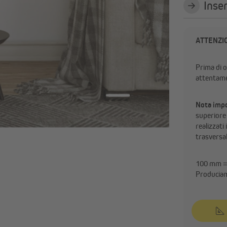
Inser
ATTENZI
Prima di o
attentame
Nota imp
superiore
realizzati
trasversal
100 mm =
Produciam