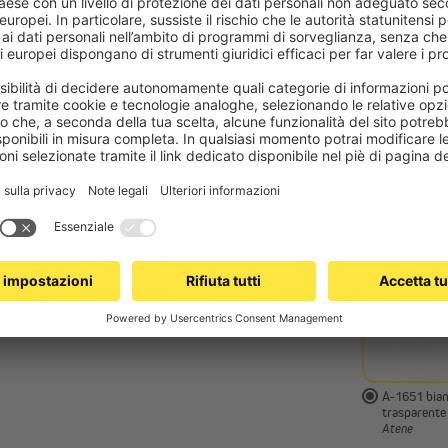
Adatto ad
Seleziona
No
Sì
A-1651 bian
trasparente
Atene