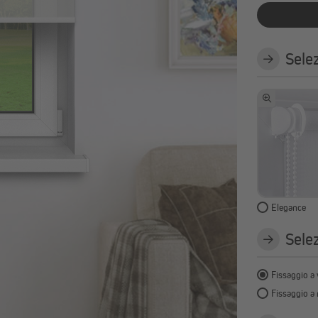
Bastoni per tende e accessori
Mostra tutto
Selez
Elegance
Selez
Fissaggio a 
Fissaggio a