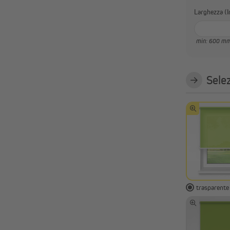
La
min: 600 m
Selez
trasparente