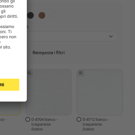
 ambienti umidi
Reimposta i filtri
co -
D-8704 bianco -
D-8712 bianco -
trasparente
trasparente
Dublino
Dublino