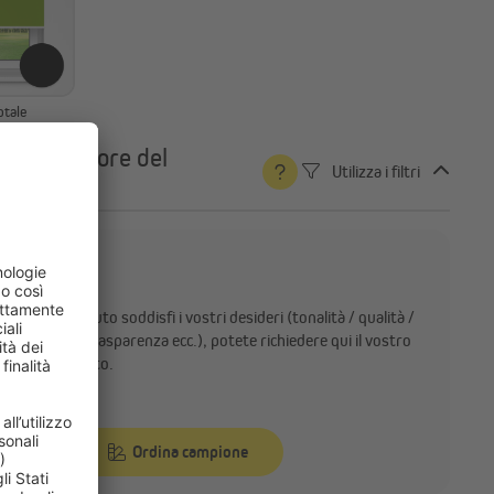
otale
iona il colore del
Utilizza i filtri
uto
!
rsi che il tessuto soddisfi i vostri desideri (tonalità / qualità /
 e requisiti (trasparenza ecc.), potete richiedere qui il vostro
 colore gratuito.
Ordina campione