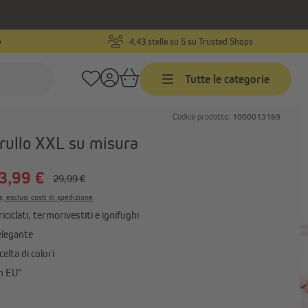
o
4,43 stelle su 5 su Trusted Shops
Tutte le categorie
Codice prodotto:
1000013169
Veneziane
rullo XXL su misura
Veneziane su misura
3,99 €
ti
Veneziane in misure standard
29,99 €
stre e porte extra grandi
Veneziane in alluminio
a, esclusi costi di spedizione
riciclati, termorivestiti e ignifughi
Mostra tutto
elegante
elta di colori
n EU"