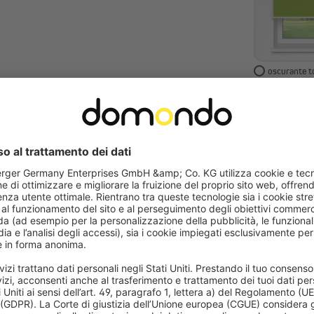
oscurante t
Selez
tess
Attenzione
Per assicura
motivo ecc.)
campione di