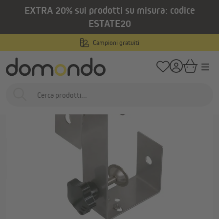
EXTRA 20% sui prodotti su misura: codice
nuto principale
/
/
Home
Prodotti per esterni
Gazebo e tende da esterno
Riscaldatori a i
ESTATE20
Campioni gratuiti