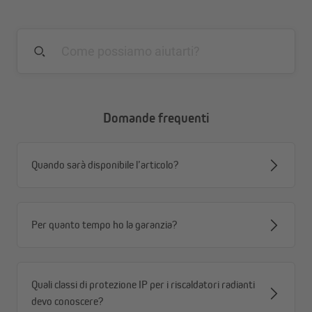
Compatibile con tutti i riscaldatori a infrarossi
JAROLIFT (alogeni, al carbonio e al quarzo)
Regolabile in altezza
Domande frequenti
Quando sarà disponibile l’articolo?
Per quanto tempo ho la garanzia?
Quali classi di protezione IP per i riscaldatori radianti
devo conoscere?
I supporti per ombrelloni e gazebo sono compatibili con tutti i