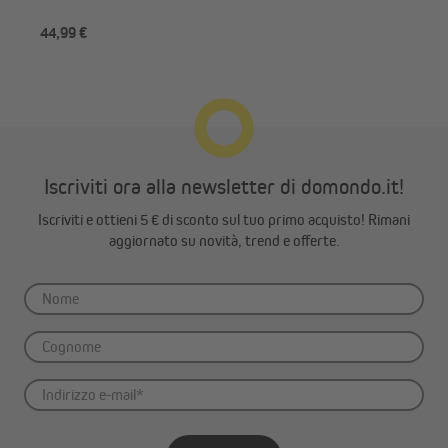
44,99 €
51,
Iscriviti ora alla newsletter di domondo.it!
Iscriviti e ottieni 5 € di sconto sul tuo primo acquisto! Rimani
aggiornato su novità, trend e offerte.
Vai al prodotto
Riscaldatore JAROLIFT | Riscaldatore a infrarossi al quarzo,
2000 Watt