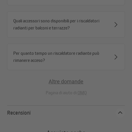
riscaldatori a infrarossi JAROLIFT, indipendentemente dalla
tecnologia utilizzata (alogena, al carbonio o al quarzo).
Quali accessori sono disponibili per i riscaldatori
radianti per balconi e terrazze?
Riscaldatore JAROLIFT | Riscaldatore a infrarossi alogeno,
2000 Watt
Per quanto tempo un riscaldatore radiante può
rimanere acceso?
Altre domande
Pagina di aiuto di
OMQ
Recensioni