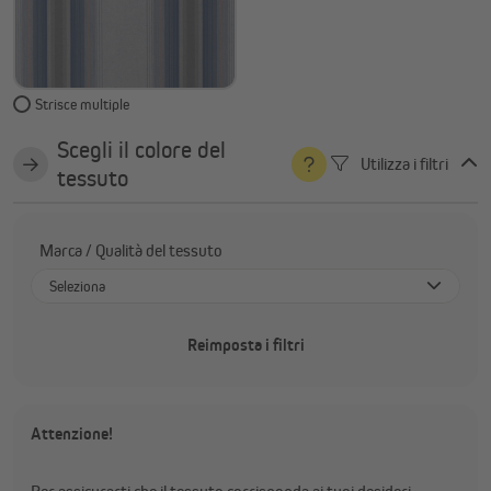
Strisce multiple
Scegli il colore del
Utilizza i filtri
tessuto
Marca / Qualità del tessuto
Seleziona
Sauleda Solrain - impermeabile (Acrilico)
Reimposta i filtri
Sauleda - idrorepellente (Acrilico)
Sauleda Green (Acrilico)
Recasens (Acrilico)
Attenzione!
Marca propria (Poliestere)