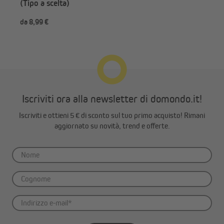
(Tipo a scelta)
finestra che non oscilla nemmeno con la finestra inclinata.
da 8,99 €
da 
Iscriviti ora alla newsletter di domondo.it!
Iscriviti e ottieni 5 € di sconto sul tuo primo acquisto! Rimani
aggiornato su novità, trend e offerte.