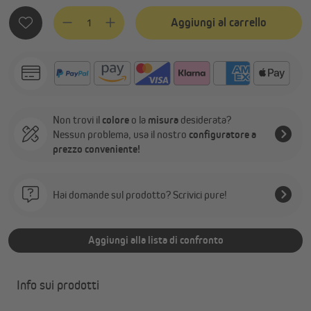
Quantità del prodotto: inserisci la quantità desiderata o usa
Aggiungi al carrello
Non trovi il
colore
o la
misura
desiderata?
Nessun problema, usa il nostro
configuratore a
prezzo conveniente!
Hai domande sul prodotto? Scrivici pure!
Aggiungi alla lista di confronto
Info sui prodotti