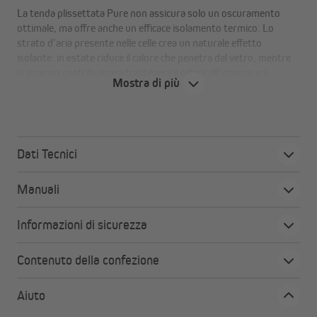
La tenda plissettata Pure non assicura solo un oscuramento
ottimale, ma offre anche un efficace isolamento termico. Lo
strato d’aria presente nelle celle crea un naturale effetto
isolante: in estate riduce il calore che penetra dal vetro, mentre
in inverno contribuisce a trattenere il calore all’interno e a
Mostra di più
proteggere dal freddo.
Vantaggi a colpo d'occhio:
Dati Tecnici
Regolazione termica con struttura a celle
I cuscinetti d’aria tra le celle funzionano come
Manuali
l'isolante naturale, trattenendo il calore in inverno e
bloccandolo in estate.
Informazioni di sicurezza
Binari superiore e inferiore in alluminio di alta
qualità
Contenuto della confezione
Garantiscono maggiore stabilità rispetto alle comuni
guide in PVC.
Aiuto
Sistema di tensione diagonale intelligente
Grazie alla tensione diagonale, la tenda plissettata