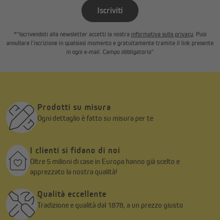
Iscriviti
Montaggio senza sforzo e senza foratura
*"Iscrivendoti alla newsletter accetti la nostra
informativa sulla privacy
. Puoi
annullare l’iscrizione in qualsiasi momento e gratuitamente tramite il link presente
Il fissaggio della tenda plissettata Pure avviene con supporti a
in ogni e-mail. Campo obbligatorio"
morsetto direttamente sul telaio della finestra. I supporti sono
inclusi nella fornitura. Sono adatti per uno spessore del telaio
finestra da 15 a 26 mm.
Tessuti di alta qualità in poliestere
Prodotti su misura
Il tessuto della tenda plissettata Pure è composto al 100% da
Ogni dettaglio è fatto su misura per te
poliestere di alta qualità. La nostra gamma di tende plissettate
offre, tra l'altro, tessuti nei colori classici e discreti come: bianco,
beige, crema e grigio, che si adattano a qualsiasi stile di
I clienti si fidano di noi
arredamento. Il retro della tenda plissettata è bianco.
Oltre 5 milioni di case in Europa hanno già scelto e
apprezzato la nostra qualità!
Qualità eccellente
Tradizione e qualità dal 1878, a un prezzo giusto