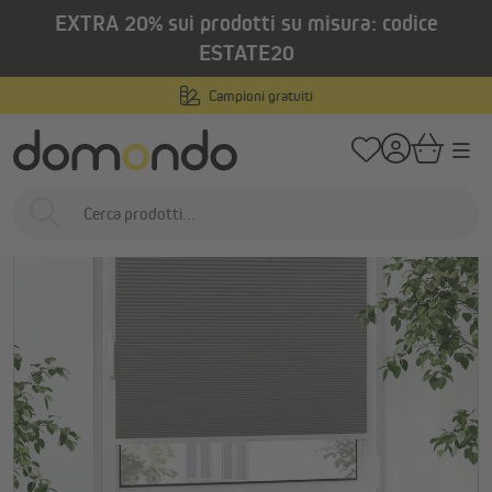
EXTRA 20% sui prodotti su misura: codice
nuto principale
/
/
Home
Prodotti per interni
Tende plissettate
Tende plissettate - prodot
ESTATE20
Campioni gratuiti