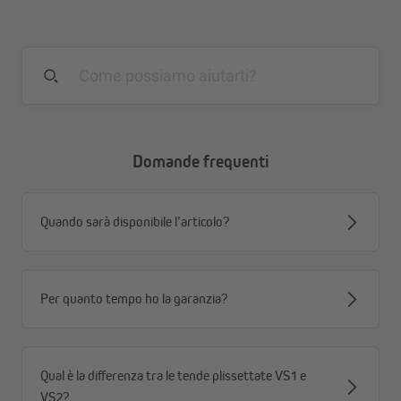
rimane stabile anche con la finestra inclinata.
Percorso del cavo integrato
I cavi scorrono in modo discreto all’interno della
tenda, garantendo una superficie uniforme e priva di
fessure luminose.
Regolazione continua
Con le maniglie ergonomiche puoi spostare la tenda
Domande frequenti
verso l’alto o verso il basso senza scatti, fermandola
all’altezza desiderata.
Montaggio senza fori
Quando sarà disponibile l’articolo?
Installazione rapida con supporti a morsetto, adatti a
telai con spessore da 15 a 26 mm.
Facile da pulire
La manutenzione è semplice: basta un panno asciutto
Per quanto tempo ho la garanzia?
o leggermente umido.
Qual è la differenza tra le tende plissettate VS1 e
VS2?