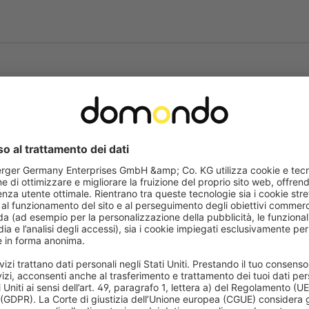
Tasto di apprendime
L’apprendimento dei telecomandi è
del motore. Non è necessario scoll
quando più motori sono collegati s
abile
per alzare o abbassare la tapparella senza telecomando o in caso di guast
media)
finale, ad esempio come posizione di ventilazione con le fessure legger