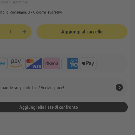
i costi di spedizione
mpi di consegna: 3 - 6 giorni lavorativi
tà del prodotto: inserisci la quantità desiderata o usa i pulsanti per aume
Aggiungi al carrello
mande sul prodotto? Scrivici pure!
Aggiungi alla lista di confronto