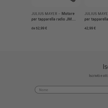
Motore
JULIUS MAYER –
JULIUS MAY
per tapparella radio JM
per tapparel
(Tipo a scelta)
150 (15 Nm 
da 52,99 €
42,99 €
Attenzione durante l’installazione del motore in u
Durante l’installazione, la piega dell’albero in acc
motore.
Hai bisogno di un nuovo albero? Nessun problema! Alb
tapparelle su misura nel nostro negozio:
Alberi per
Is
Iscriviti e o
Inoltre, consigliamo di utilizzare le
clip di sospensi
inseriscono facilmente sull’albero e le molle di si
protetto e non può essere danneggiato dalla coda di