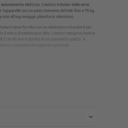
zionamento elettrico. I motori tubolari della serie
er tapparelle con un peso massimo del telo fino a 75 kg.
ie all’ingranaggio planetario silenzioso.
bolare viene fornito con un adattatore standard per
 il menu di selezione in alto. I motori vengono inoltre
TDEF da 45 mm è dotato di un cuscinetto piatto. A
otore o cuscinetti di supporto opzionali.
ente e rimane sconosciuto; si tratta di un codice
ti finali tramite telecomando
re non devono più essere impostati manualmente: puoi
comandi JAROLIFT®™. Questo è particolarmente utile
tti.