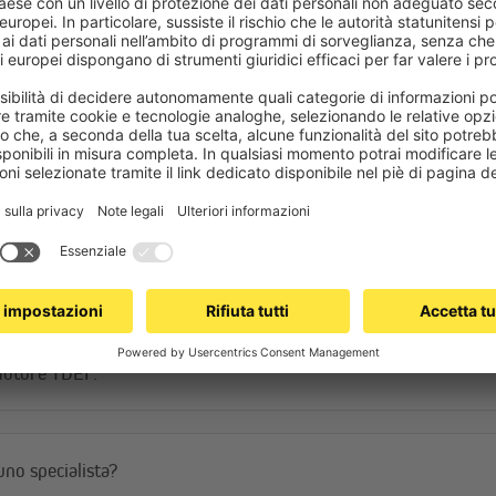
Domande frequenti
di un potente ingranaggio planetario, una speciale forma di ingranagg
movimenti rapidi verso l’alto e verso il basso. L’ingranaggio, realizzato 
co / protezione da sovraccarico
 sovraccarico durante l’avvolgimento della tapparella, si arresta automati
otore radio JAROLIFT TDEF?
ella.
 motore TDEF.
 più essere sollevata dall’esterno, aumentando così la resistenza all’effr
di effrazione quasi ogni 3 minuti. Inoltre, più di un terzo di tutti i tentat
ologie sicure.
uno specialista?