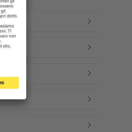
io compatto. La sua potenza viene trasmessa
in metallo sinterizzato, garantisce un funzionamento
camente. Questa funzione protegge il telo da possibili
azione. Le statistiche confermano l’importanza di
ivi viene interrotto dopo pochi minuti se la tapparella