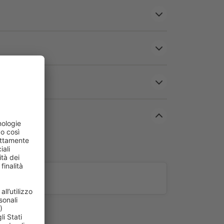
nto per telecomandi
 semplice grazie al tasto di apprendimento sulla testa
egare l’alimentazione o rimuovere fusibili, anche
ulla stessa protezione.
o.
mente aperte.