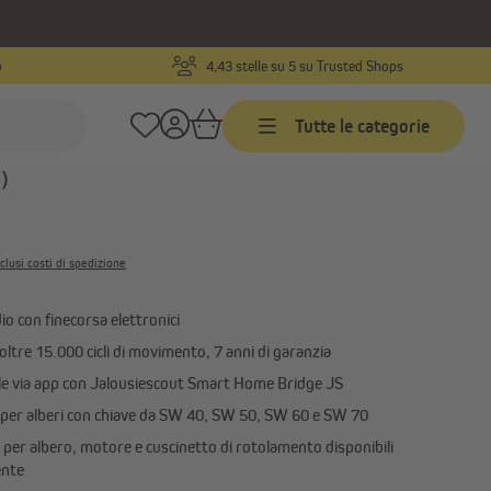
o
4,43 stelle su 5 su Trusted Shops
Codice prodotto:
10050615
Tutte le categorie
r tapparella radio TDEF
TDEF 10/13 (10
)
Timer programmabili
Timer programmabili via cavo
clusi costi di spedizione
con ricevitore radio
Timer programmabili wireless
rete
o con finecorsa elettronici
Accessori per timer
oltre 15.000 cicli di movimento, 7 anni di garanzia
ile via app con Jalousiescout Smart Home Bridge JS
 per alberi con chiave da SW 40, SW 50, SW 60 e SW 70
per albero, motore e cuscinetto di rotolamento disponibili
Motori per porte da garage
ente