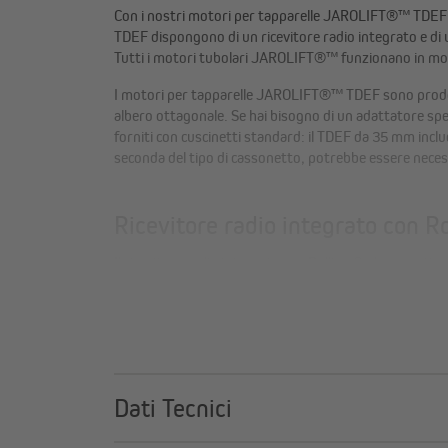
Con i nostri motori per tapparelle JAROLIFT®™ TDEF par
TDEF dispongono di un ricevitore radio integrato e di u
Tutti i motori tubolari JAROLIFT®™ funzionano in mo
I motori per tapparelle JAROLIFT®™ TDEF sono prodott
albero ottagonale. Se hai bisogno di un adattatore spe
forniti con cuscinetti standard: il TDEF da 35 mm incl
seconda del tipo di cassonetto, potrebbe essere necessa
Ricevitore radio integrato con R
Il ricevitore radio integrato con Rolling Code garantisce
algoritmico a 66 bit in costante variazione, con circa 74 
Dati Tecnici