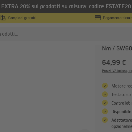
EXTRA 20% sui prodotti su misura: codice ESTATE20
/
le
Motori tubolari con ricevitore radio
Campioni gratuiti
Pagamento sicur
JAROLIFT
Motore pe
Nm / SW60
otori per tapparelle
Avvolgitori a nastro
64,99 €
Motori tubolari
Avvolgitori elettrici
Prezzi IVA inclusa, es
Motori tubolari con finecorsa
Avvolgitori meccanici
meccanico
Avvolgitori a nastro da pa
Motore radi
Motori tubolari con finecorsa
Mostra tutto
Testato su 
elettronico
Controllab
Mostra tutto
Disponibile
Adattatore 
omotica
Elettronica e radiofrequenza
opzionalm