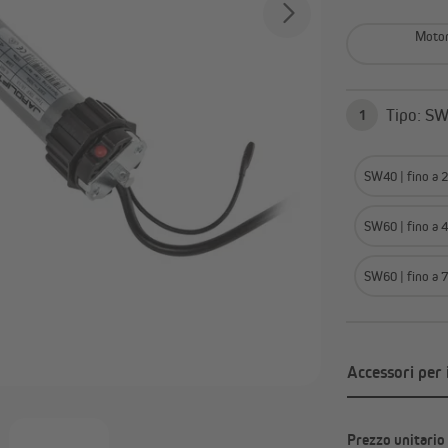
Domotica Jalousiescout
Telecomandi e sistemi radi
Domotica Homepilot
Installazione elettrica
Motor
Attuatori e sensori per
Timer programmabili
domotica
Mostra tutto
Tip
1
SW40 | fino a 2
SW60 | fino a 4
SW60 | fino a 7
Accessori per 
Prezzo unitario