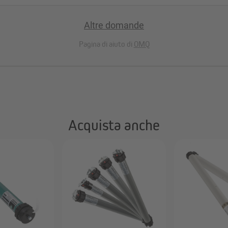
l’esterno – grado di protezione IP44
Altre domande
 tapparelle sono adatti anche per ambienti umidi e per l’uso all’aperto, es
Pagina di aiuto di
OMQ
.
 TDEF
 freno a disco
Acquista anche
re termico
nte, testato per oltre 15.000