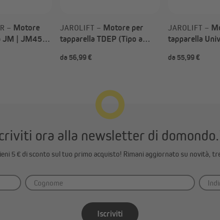
Motore
Motore per
Mo
ER –
JAROLIFT –
JAROLIFT –
la JM | JM45-
tapparella TDEP (Tipo a
tapparella Univ
/ SW60)
scelta)
scelta)
da 56,99 €
da 55,99 €
n albero in acciaio SW40!
iaio deve essere rivolta verso l’esterno. Alberi con piega verso l’interno
eri in acciaio SW40 compatibili sono disponibili sia come set sia tramite i
 tapparelle
.
criviti ora alla newsletter di domondo.
ttieni 5 € di sconto sul tuo primo acquisto! Rimani aggiornato su novità, tr
one
durante l’installazione del motore su un albero con chiave da 40. Le cli
curezza si agganciano direttamente ad esse. In questo modo il motore è
 rondine della molla di sicurezza.
Iscriviti