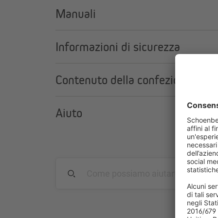
Manuali
Informazioni di sicurezza
Contenuto della confezione
Aiuto
Pulsante esterno a 1 fase colleg
Puoi controllare il motore anche tramite un pulsante, 
3° punto finale (posizione inter
I motori TDEF consentono di impostare un terzo punto 