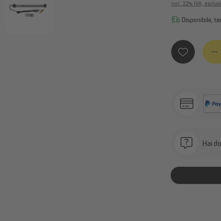
incl. 22% IVA, esclus
Disponibile, te
Quanti
Hai do