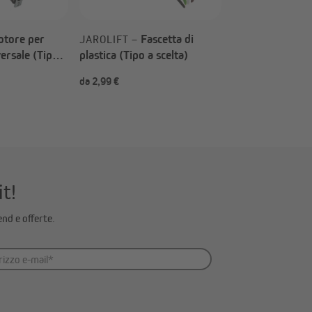
tore per
Fascetta di
JAROLIFT –
ersale (Tipo a
plastica (Tipo a scelta)
da 2,99 €
da 2,99 €
 possono danneggiare o distruggere completamente il
l nostro configuratore di alberi in acciaio e
it!
end e offerte.
p si