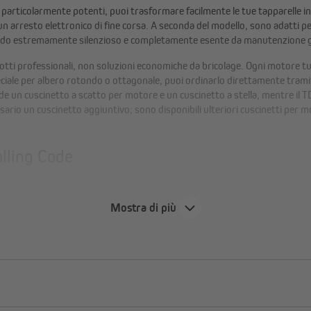
ticolarmente potenti, puoi trasformare facilmente le tue tapparelle in a
n arresto elettronico di fine corsa. A seconda del modello, sono adatti p
do estremamente silenzioso e completamente esente da manutenzione graz
i professionali, non soluzioni economiche da bricolage. Ogni motore tu
ciale per albero rotondo o ottagonale, puoi ordinarlo direttamente tramite
ude un cuscinetto a scatto per motore e un cuscinetto a stella, mentre il 
rio un cuscinetto aggiuntivo; sono disponibili ulteriori cuscinetti per m
olling Code
 il massimo livello di sicurezza. Il Rolling Code non è selezionabile dall’ut
trilioni di combinazioni possibili.
Mostra di più
Impostazione dei pun
I punti finali superiore e inferio
farlo comodamente tramite i tele
per cassonetti esterni o molto stre