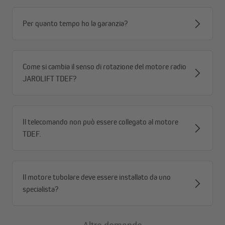
prodotti professionali “Progettati in Germania”
, non
articoli economici da supermercato.
Per quanto tempo ho la garanzia?
Sono
potenti
,
completamente esenti da manutenzione
e
testati per oltre 15.000 cicli di movimento
, per offrirti
affidabilità e lunga durata nel tempo.
Come si cambia il senso di rotazione del motore radio
JAROLIFT TDEF?
Il telecomando non può essere collegato al motore
TDEF.
Il motore tubolare deve essere installato da uno
specialista?