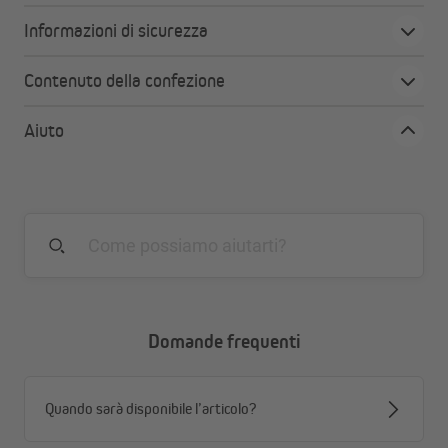
Informazioni di sicurezza
Punti di forza:
Cambio planetario
Contenuto della confezione
Il
motore per tapparelle UNIVERSAL
è dotato di un
Aiuto
ingranaggio planetario silenzioso
, che garantisce un
funzionamento
estremamente silenzioso
e
senza
necessità di manutenzione
. Inoltre, dispone di una
protezione da sovraccarico
tramite
interruttore termico
,
per una sicurezza ottimale.
Arresto di fine corsa
Il motore è dotato di un
freno a disco elettromagnetico
,
che assicura un arresto preciso e affidabile.
I
punti finali
possono essere regolati facilmente tramite il
Domande frequenti
perno di regolazione posto sulla testa del motore
.
Qualità JAROLIFT
Quando sarà disponibile l’articolo?
I motori per tapparelle
JAROLIFT UNIVERSAL
sono