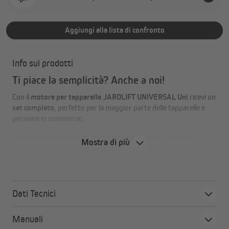
Aggiungi alla lista di confronto
Info sui prodotti
Ti piace la semplicità? Anche a noi!
Con il
motore per tapparelle JAROLIFT UNIVERSAL Uni
ricevi un
set completo
, perfetto per la maggior parte delle tapparelle e
persiane in commercio.
Il
motore universale Uni
offre
standard elevati di qualità e
Mostra di più
prestazioni
, il tutto a un
prezzo davvero imbattibile
.
Puoi inoltre ordinare subito un
timer/interruttore
e un
set di
rulli
, così da avere tutto il necessario in un’unica soluzione.
Dimentica la lunga e complicata ricerca del motore giusto:
Dati Tecnici
Uni è il motore universale progettato in Germania
, ideale per
semplificare al massimo l’automazione delle tue tapparelle.
Manuali