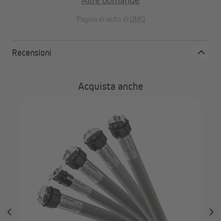
Altre domande
Pagina di aiuto di
OMQ
Recensioni
Acquista anche
 |
JA
TD