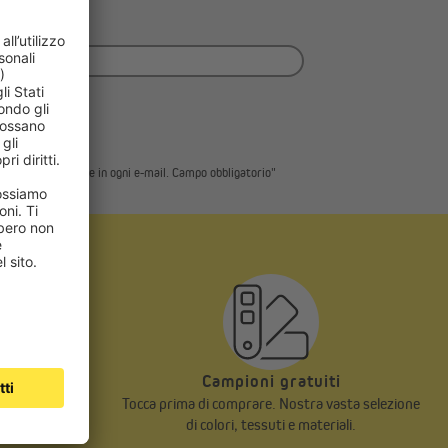
end e offerte.
ite il link presente in ogni e-mail. Campo obbligatorio"
te
Campioni gratuiti
n prezzo giusto
Tocca prima di comprare. Nostra vasta selezione
di colori, tessuti e materiali.