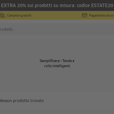
EXTRA 20% sui prodotti su misura: codice ESTATE20
ntelligenti
Campioni gratuiti
Pagamento sicur
care - Tende a rullo int
Semplificare - Tende a
rullo intelligenti
Nessun prodotto trovato