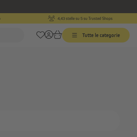
o
4,43 stelle su 5 su Trusted Shops
elligenti
Tutte le categorie