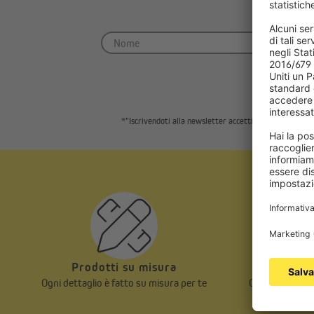
Iscriviti e o
*"Iscrivendoti alla newsletter accetti la nostra
informa
Prodotti su misura
I cl
Ogni dettaglio è fatto su misura per te
Oltre 5 milioni
appr