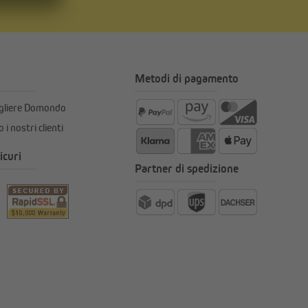
Metodi di pagamento
egliere Domondo
 i nostri clienti
icuri
Partner di spedizione