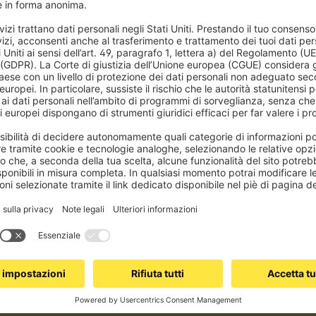
ttieni 5 € di sconto sul tuo primo acquisto! Rimani aggiornato su novità, tr
Iscriviti
tiva sulla privacy
. Puoi annullare l’iscrizione in qualsiasi momento e gratuitamente tram
ienti si fidano di noi
Qualità eccellen
 di case in Europa hanno già scelto e
Tradizione e qualità dal 1878, a u
ezzato la nostra qualità!