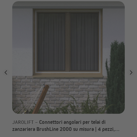
 di
JA
zan
Connettori angolari per telai di
JAROLIFT –
zanzariera BrushLine 2000 su misura | 4 pezzi,
alluminio