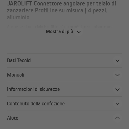
JAROLIFT Connettore angolare per telaio di
zanzariere ProfiLine su misura | 4 pezzi,
alluminio
Anche se il tuo telaio ProfiLine è un prodotto su misura: una
Mostra di più
piccola parte persa non è un problema. Puoi sempre riordinare i
connettori angolari in alluminio qui nel negozio.
Dati Tecnici
Tutti i vantaggi a colpo d'occhio
Sostituzione senza problemi
Manuali
I connettori angolari in alluminio possono essere
collegati alle aste laterali con pochi gesti.
Informazioni di sicurezza
Prodotto originale JAROLIFT
Con i ricambi originali non si verificano problemi di
Contenuto della confezione
compatibilità durante la sostituzione.
Aiuto