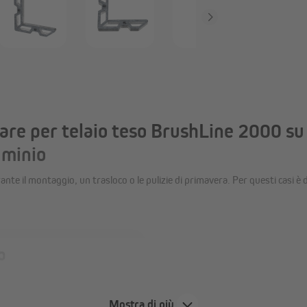
e per telaio teso BrushLine 2000 su 
luminio
e il montaggio, un trasloco o le pulizie di primavera. Per questi casi è di
o
cilmente sul telaio teso,
Mostra di più