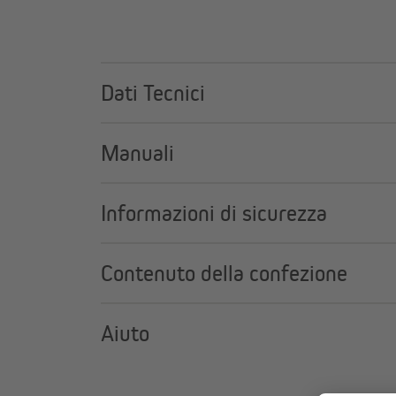
proprio come quelli originali.
Prodotto originale JAROLIFT
Il ricambio originale garantisce una perfetta co
Dati Tecnici
Manuali
Informazioni di sicurezza
Contenuto della confezione
Aiuto