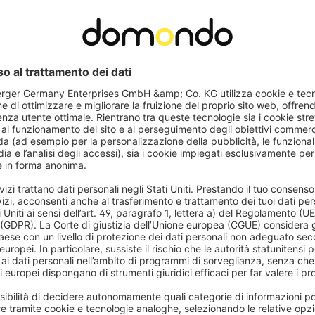
Domande frequenti
sere montate senza forare?