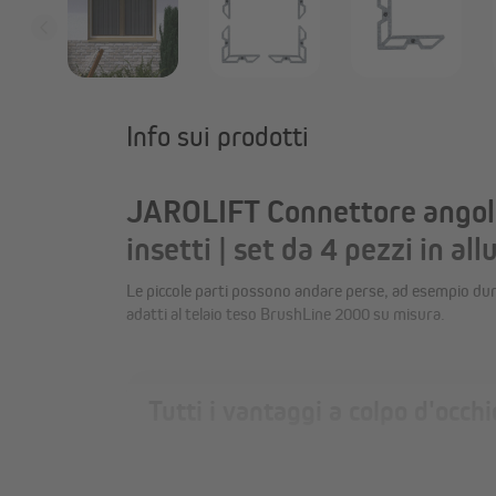
Info sui prodotti
JAROLIFT Connettore angolar
insetti | set da 4 pezzi in al
Le piccole parti possono andare perse, ad esempio durant
adatti al telaio teso BrushLine 2000 su misura.
Tutti i vantaggi a colpo d'occhi
Sostituzione semplice
I connettori angolari in alluminio si montano fa