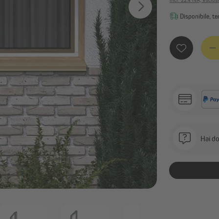
ombreggianti
incl. 22% IVA, esclus
Ombrelloni a braccio decentrato
Disponibile, te
Base per ombrellone
Mostra tutto
Quanti
chermature per la privacy
Tende a rullo esterne | Tende
verticali da esterno
Coperture per balconi
Stuoie schermanti
Strisce schermanti
Mostra tutto
Hai do