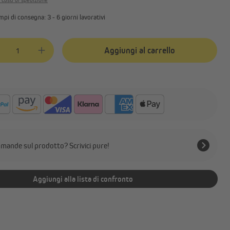
i costi di spedizione
Accessori e ricambi per gazebo
mpi di consegna: 3 - 6 giorni lavorativi
tà del prodotto: inserisci la quantità desiderata o usa i pulsanti per aume
Aggiungi al carrello
mande sul prodotto? Scrivici pure!
Aggiungi alla lista di confronto