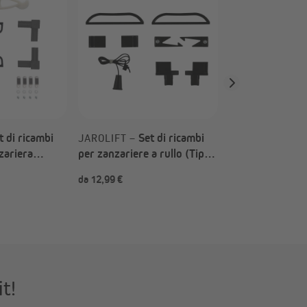
per zanzariere b
ProfiLine & Eco
scelta)
t di ricambi
Set di ricambi
JAROLIFT –
nzariera
per zanzariere a rullo (Tipo
0 (Tipo a
a scelta)
da 12,99 €
da 14,99 €
it!