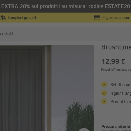
EXTRA 20% sui prodotti su misura: codice ESTATE20
ricambi per zanzariere
Campioni gratuiti
Pagamento sicur
JAROLIFT
Connettori
BrushLin
anzariere
Tapparelle
12,99 €
Zanzariere su misura
Tapparelle con cassonetto
Prezzi IVA inclusa, es
esterno su misura
Zanzariere in misure standard
Teli per tapparelle su misu
Zanzariere per porte finestre
Set di rica
Veneziane da esterno su m
Mostra tutto
4 giunti ang
Mostra tutto
Prodotto o
mbrelloni
Vele ombreggianti
Ombrelloni a palo centrale
Kit di fissaggio per vele
Prezzo unitario