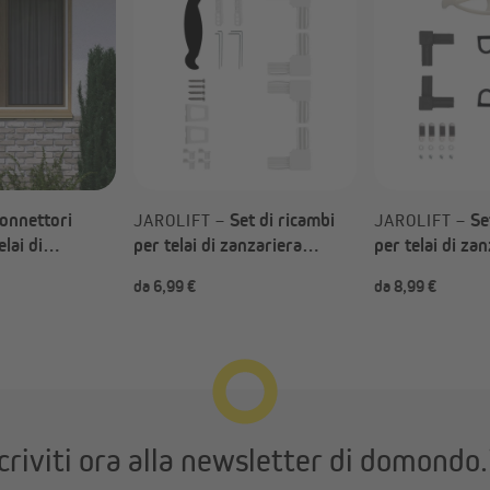
onnettori
Set di ricambi
Se
JAROLIFT –
JAROLIFT –
lai di
per telai di zanzariera
per telai di za
imLine su
ProfiLine (Tipo a scelta)
BrushLine 200
da 6,99 €
da 8,99 €
zi, alluminio
scelta)
criviti ora alla newsletter di domondo.