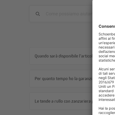
Quando sarà disponibile l’articolo?
Per quanto tempo ho la garanzia?
Le tende a rullo con zanzariera possono es