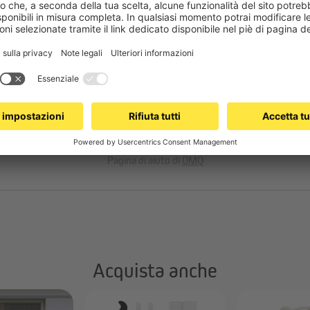
a rullo per finestre con zanzariera?
Altre domande
Pagina di aiuto di
OMQ
Acquista anche