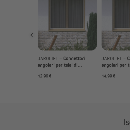
er telai di
chiebfix / Easy
 scelta)
Connettori
C
JAROLIFT –
JAROLIFT –
angolari per telai di
angolari per te
zanzariera ProfiLine su
zanzariera Sl
12,99 €
14,99 €
misura | 4 pezzi, alluminio
misura | 4 pez
Is