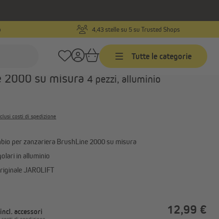
o
4,43 stelle su 5 su Trusted Shops
Codice prodotto:
1000023812
Tutte le categorie
 angolari per telai di zanzariera
e 2000 su misura
4 pezzi, alluminio
Tende da sole
Tende da sole su misura
clusi costi di spedizione
Tende da sole - prodotti finiti
ra
Tende a rullo esterne | Tende
mbio per zanzariera BrushLine 2000 su misura
isura
verticali da esterno
olari in alluminio
Mostra tutto
riginale JAROLIFT
Gazebo e tende da esterno
12,99 €
Riscaldatori a infrarossi
incl. accessori