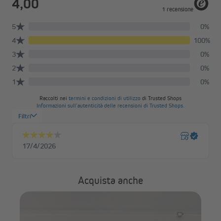
Acquista anche
VI
25 