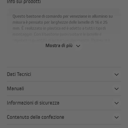
Info sui prodotti
Questo bastone di comando per veneziane in alluminio su
misura è pensato per larghezze delle lamelle di 16 e 25
mm. È realizzato in plastica ed è adatto a tutti i tipi di
montaggio. Con il bastone puoi ruotare le lamelle e
regolare la quantità di luce a tuo piacimento. Riceverai il
Mostra di più
bastone di comando in diverse lunghezze a seconda delle
tue esigenze.
Dati Tecnici
Manuali
Informazioni di sicurezza
Contenuto della confezione