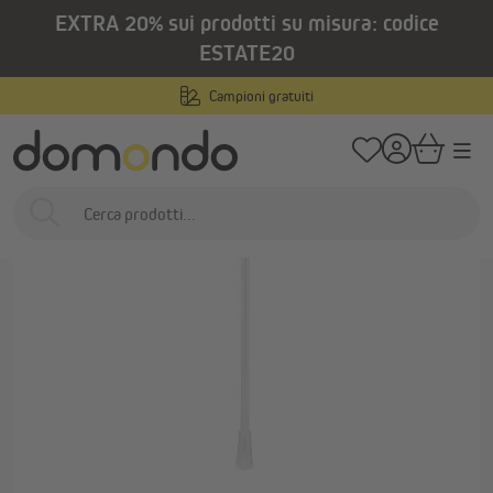
EXTRA 20% sui prodotti su misura: codice
nuto principale
/
/
Home
Prodotti per interni
Veneziane
Accessori e ricambi per venezia
ESTATE20
Campioni gratuiti