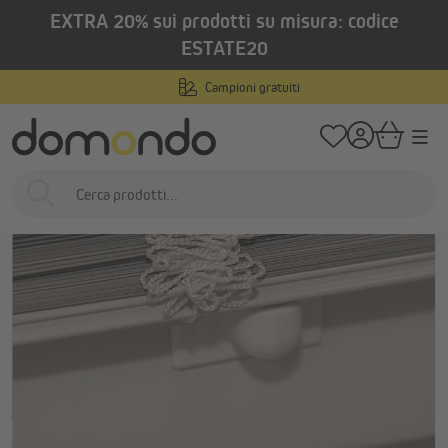
EXTRA 20% sui prodotti su misura: codice
nuto principale
/
/
Home
Prodotti per interni
Veneziane
Accessori e ricambi per venezia
ESTATE20
Campioni gratuiti