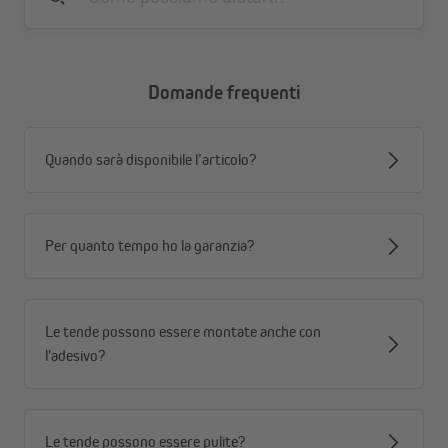
Domande frequenti
Quando sarà disponibile l’articolo?
Montaggio semplice
Per quanto tempo ho la garanzia?
Qui ti spieghiamo con pochi semplici passaggi come montare i
tuoi supporti magnetici, prendendo come esempio una
veneziana:
Le tende possono essere montate anche con
l'adesivo?
Le tende possono essere pulite?