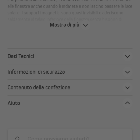
alla finestra anche quando è inclinata e non lascino passare la luce
solare. I supporti magnetici sono quasi invisibili e aderiscono
saldamente al telaio inferiore della finestra senza bisogno di
Mostra di più
forare. Il supporto magnetico impedisce l'oscillazione della barra
della veneziana quando la finestra è inclinata. Riceverai il
supporto magnetico per veneziane VICTORIA M in un set da 2
pezzi di colore bianco.
Dati Tecnici
Incollare invece di forare
Informazioni di sicurezza
Questa variante di montaggio è particolarmente
Contenuto della confezione
interessante per finestre in plastica in appartamenti in
affitto, giardini d'inverno o altre finestre speciali, poiché la
veneziana può essere rimossa in qualsiasi momento senza
Aiuto
lasciare residui e senza lasciare fori di trapano.