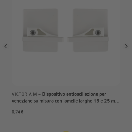
Dispositivo antioscillazione per
VICTORIA M –
veneziane su misura con lamelle larghe 16 e 25 mm
| bianche, 2 pezzi
9,74 €
da 
Passo 2
Rimuovi la copertura della striscia adesiva sul supporto
magnetico.