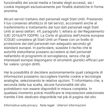
Tende a rullo
FAQs
Chi siamo
Veneziane
Diritto di recesso/ reclami
Perché scegliere Domondo
Acquisti sicuri
Tapparelle
Newsletter
Cosa dicono i nostri clienti
Motori per tapparelle
Tempi di consegna e spedizione
Zanzariere
Metodi di pagamento
Tende da sole
Condizioni del buono
Metodi di pagamento
Domotica
Avvertenze di sicurezza
Elettronica e radio
Registrazioni
Informazioni obbligatorie per i consumatori
Partner di spedizione
Note legali
Termini e condizioni generali
Privacy e protezione dei dati
Condizioni di garanzia