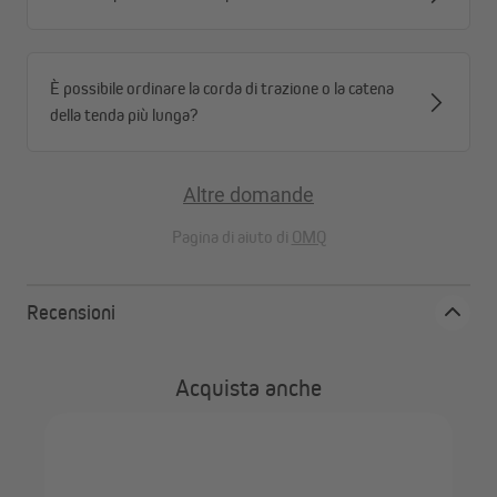
È possibile ordinare la corda di trazione o la catena
della tenda più lunga?
Altre domande
Pagina di aiuto di
OMQ
Recensioni
Passo 1
Acquista anche
Pulisci la superficie del telaio della finestra con un panno di
pulizia.
VI
mis