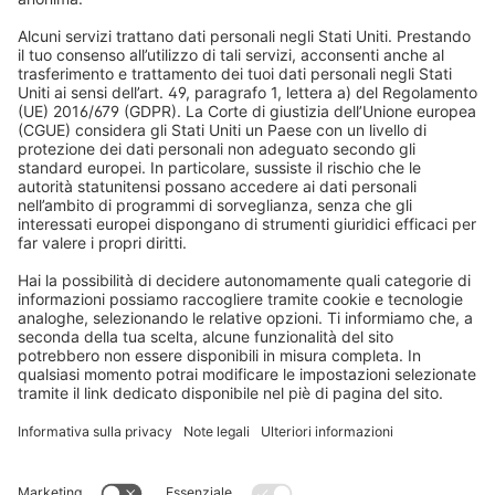
Diritto di recesso/ reclami
Perché scegliere Domondo
Acquisti sicuri
Tapparelle
Newsletter
Cosa dicono i nostri clienti
Motori per tapparelle
Tempi di consegna e spedizione
Zanzariere
Metodi di pagamento
Tende da sole
Condizioni del buono
Metodi di pagamento
Domotica
Avvertenze di sicurezza
Elettronica e radio
Registrazioni
Informazioni obbligatorie per i consumatori
Partner di spedizione
Note legali
Termini e condizioni generali
Privacy e protezione dei dati
Condizioni di garanzia
Impostazioni dei cookie
Contatti
Dichiarazione sull'accessibilità