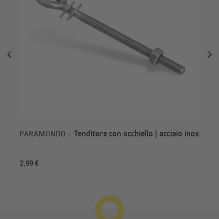
D: Asola del telo - Tenditore - Moschettone
Tenditore con occhiello | acciaio inox
PARAMONDO –
JA
all
2,99 €
da 
E: Asola del telo - Tenditore - Occhiello (parete)