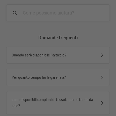
Esempi di fissaggio
Di seguito trovi alcuni esempi di installazione del telo con
l’utilizzo del tenditore, per garantire un fissaggio stabile e una
tensione ottimale.
Domande frequenti
Quando sarà disponibile l’articolo?
Per quanto tempo ho la garanzia?
sono disponibili campioni di tessuto per le tende da
sole?
A: Asola del telo - Tenditore - Vite ad anello (legno)