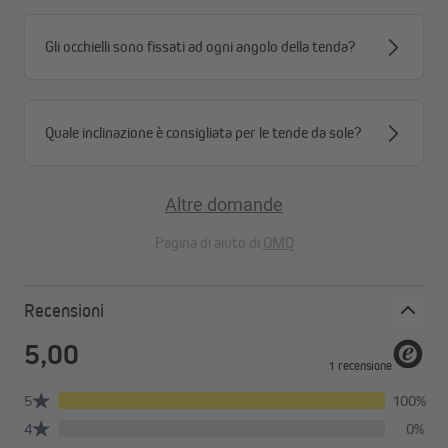
Gli occhielli sono fissati ad ogni angolo della tenda?
Quale inclinazione è consigliata per le tende da sole?
Altre domande
Pagina di aiuto di
OMQ
B: Asola del telo - Tenditore - Vite ad anello
Recensioni