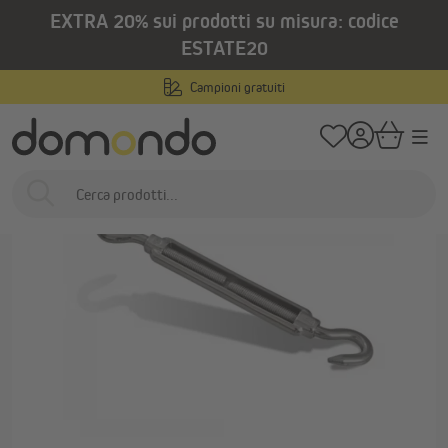
EXTRA 20% sui prodotti su misura: codice
nuto principale
/
/
Home
Prodotti per esterni
Vele ombreggianti
Kit di fissaggio per vel
ESTATE20
Campioni gratuiti