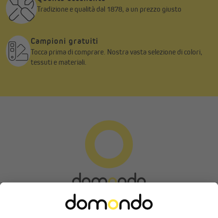
Tradizione e qualità dal 1878, a un prezzo giusto
Campioni gratuiti
Tessuto di alta qualità per esterni
Tocca prima di comprare. Nostra vasta selezione di colori,
tessuti e materiali.
Il tessuto in poliestere tinto in massa è resistente agli strappi e
idrorepellente. Inoltre garantisce una protezione UV 30+. La
tenda soddisfa i requisiti della classe di resistenza al vento 2,
corrispondente alla forza del vento 5 e a una velocità di circa 29–
38 km/h.