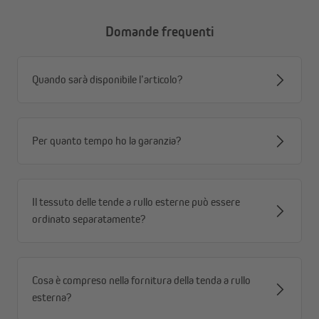
a soffitto, a parete oppure lateralmente nella nicchia
del balcone.
Domande frequenti
scegli il modello che preferisci
Disponibile in due colori – grigio e beige – e in tre
dimensioni: 1,2 × 2,5 m / 1,4 × 2,5 m / 1,6 × 2,5 m.
Quando sarà disponibile l’articolo?
comoda regolazione tramite manovella
La tenda può essere aperta e chiusa facilmente grazie
alla manovella da 120 cm. La regolazione continua
Per quanto tempo ho la garanzia?
permette di adattare il livello di ombreggiatura in base
alla posizione del sole.
tessuto idrorepellente e cassonetto resistente
Il cassonetto in alluminio verniciato a polvere
Il tessuto delle tende a rullo esterne può essere
protegge il tessuto dagli agenti atmosferici. Il telo è
ordinato separatamente?
realizzato in poliestere tinto in massa (220 g/m²) con
rivestimento idrorepellente PA e protezione UV 30+.
La tenda soddisfa la classe di resistenza al vento 2.
Cosa è compreso nella fornitura della tenda a rullo
esterna?