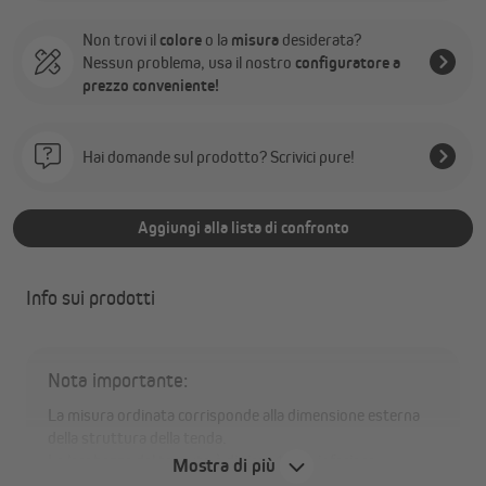
Non trovi il
colore
o la
misura
desiderata?
Nessun problema, usa il nostro
configuratore a
prezzo conveniente!
Hai domande sul prodotto? Scrivici pure!
Aggiungi alla lista di confronto
Info sui prodotti
Nota importante:
La misura ordinata corrisponde alla dimensione esterna
della struttura della tenda.
La larghezza del tessuto è di circa 11 cm inferiore.
Mostra di più