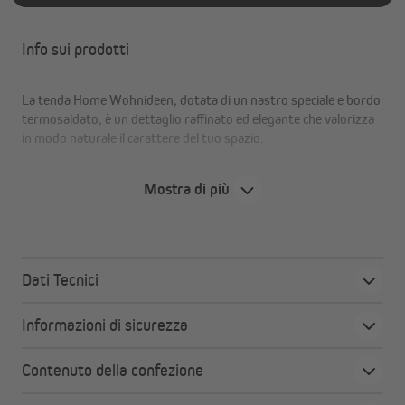
Info sui prodotti
La tenda Home Wohnideen, dotata di un nastro speciale e bordo
termosaldato, è un dettaglio raffinato ed elegante che valorizza
in modo naturale il carattere del tuo spazio.
Mostra di più
Vantaggi a colpo d'occhio:
Tenda decorativa e traslucida
Con bordo termosaldato e motivo a foglie stampato
Dati Tecnici
OEKO-TEX® Standard 100
Crea bellissimi effetti di luce sulla parete
Informazioni di sicurezza
Montaggio semplice e flessibile grazie al nastro
speciale
Contenuto della confezione
Orlo inferiore della tenda assicura una caduta elegante
del tessuto