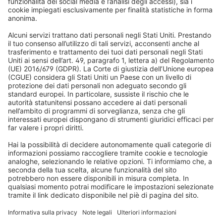
Tende a rullo
FAQs
Chi siamo
Veneziane
Diritto di recesso/ reclami
Perché scegliere Domondo
Acquisti sicuri
Tapparelle
Newsletter
Cosa dicono i nostri clienti
Motori per tapparelle
Tempi di consegna e spedizione
Zanzariere
Metodi di pagamento
Tende da sole
Condizioni del buono
Metodi di pagamento
Domotica
Avvertenze di sicurezza
Elettronica e radio
Registrazioni
Informazioni obbligatorie per i consumatori
Partner di spedizione
Note legali
Termini e condizioni generali
Privacy e protezione dei dati
Condizioni di garanzia
Impostazioni dei cookie
Contatti