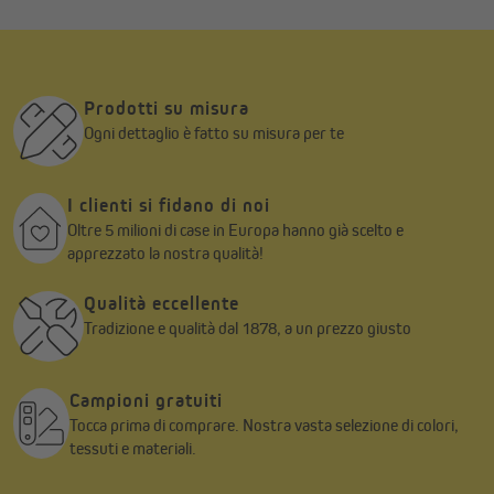
Istruzioni per la cura
La cura è molto semplice: lavare a ciclo delicato a 30°C, stirare
leggermente, pulire delicatamente con detersivo per lana o
Prodotti su misura
delicati - e la tua tenda tornerà a splendere di nuova luce. Si
Ogni dettaglio è fatto su misura per te
prega di evitare di stirare a caldo, l'asciugatrice e l'uso di
candeggina al cloro per mantenere la qualità della tua tenda.
I clienti si fidano di noi
Dona alla tua casa un tocco di eleganza e calore con la nostra
Oltre 5 milioni di case in Europa hanno già scelto e
tenda con nastro speciale e bordo termosaldato . Ordina ora e
apprezzato la nostra qualità!
lascia che la tua casa risplenda di nuova luce!
Qualità eccellente
Tradizione e qualità dal 1878, a un prezzo giusto
Campioni gratuiti
Tocca prima di comprare. Nostra vasta selezione di colori,
tessuti e materiali.