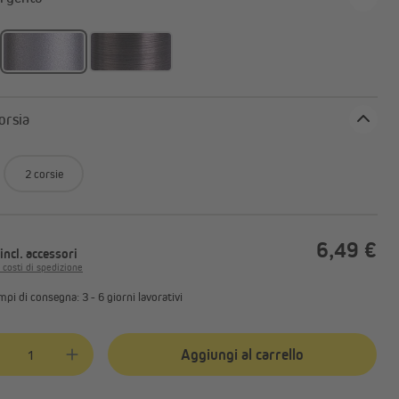
 1 corsia
2 corsie
6,49 €
incl. accessori
i costi di spedizione
mpi di consegna: 3 - 6 giorni lavorativi
tà del prodotto: inserisci la quantità desiderata o usa i pulsanti per aume
Aggiungi al carrello