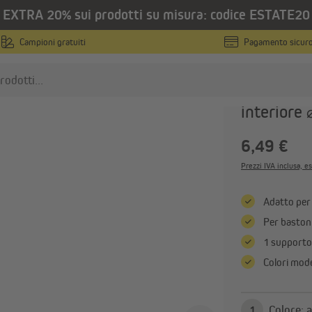
EXTRA 20% sui prodotti su misura: codice ESTATE20
 per tende e accessori
Campioni gratuiti
Pagamento sicur
VICTORIA M
Supporto 
interiore
ende plissettate
Tende a rullo
6,49 €
Tende plissettate su misura
Tende a rullo su misura
Prezzi IVA inclusa, es
Tende plissettate - prodotti finiti
Tende a rullo - prodotti fini
Tende plissettate senza fori
Tende a rullo senza fori
Adatto per
Mostra tutto
Mostra tutto
Per bastoni
1 supporto 
Colori mode
ende classiche
Tende classiche su misura
Tende classiche - prodotti finiti
Co
1