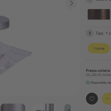
Bastoni per tende e accessori
Mostra tutto
Tipo:
2
1 corsia
Prezzo unitario
incl. 22% IVA, esclus
Disponibile, te
Quanti