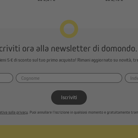
)
a scelta)
criviti ora alla newsletter di domondo.
ttieni 5 € di sconto sul tuo primo acquisto! Rimani aggiornato su novità, tr
Iscriviti
tiva sulla privacy
. Puoi annullare l’iscrizione in qualsiasi momento e gratuitamente tram