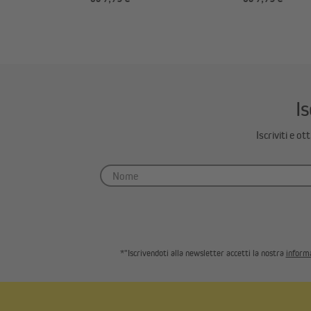
(Tipo a scelta
Is
Iscriviti e o
*"Iscrivendoti alla newsletter accetti la nostra
informa