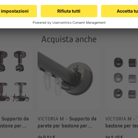
Acquista anche
Supporto da
Supporto da
–
VICTORIA M –
VICTORIA M –
astone per
parete per bastone per
bastone per te
da interna
tenda / Guida interiore (Tipo
scelta)
da 9,51 €
da 5,19 €