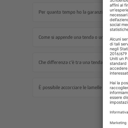
Per quanto tempo ho la garanzia?
Come si appende una tenda o un drappo?
Che differenza c'è tra una tenda con il laccet
È possibile accorciare le lamelle verticali del