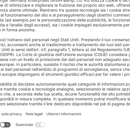
to e una tenda con l'occhiello?
la tenda?
Altre domande
Pagina di aiuto di
OMQ