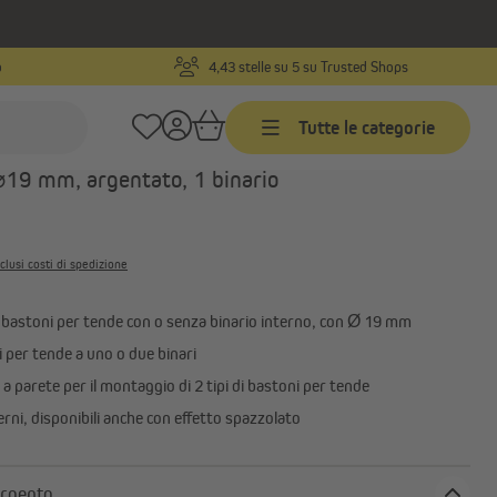
o
4,43 stelle su 5 su Trusted Shops
Codice prodotto:
1000025958
Tutte le categorie
da parete per bastone per tenda / Guida
⌀19 mm, argentato, 1 binario
Veneziane
Veneziane su misura
clusi costi di spedizione
ti
Veneziane in misure standard
Veneziane in alluminio
 bastoni per tende con o senza binario interno, con Ø 19 mm
Mostra tutto
 per tende a uno o due binari
a parete per il montaggio di 2 tipi di bastoni per tende
rni, disponibili anche con effetto spazzolato
lore: argento