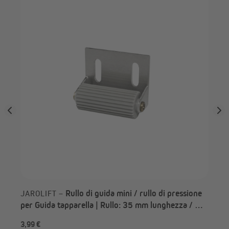
la
JA
tap
Rullo di guida mini / rullo di pressione
JAROLIFT –
per Guida tapparella | Rullo: 35 mm lunghezza / Ø
16 mm
3,99 €
2,9