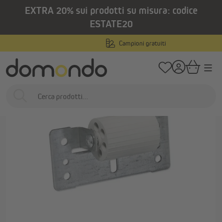
EXTRA 20% sui prodotti su misura: codice
nuto principale
/
/
Home
Prodotti per esterni
Tapparelle
Accessori e ricambi per tapparel
ESTATE20
Campioni gratuiti