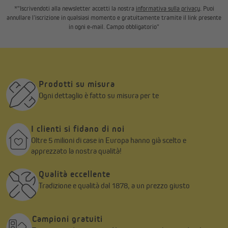
*"Iscrivendoti alla newsletter accetti la nostra
informativa sulla privacy
. Puoi
annullare l’iscrizione in qualsiasi momento e gratuitamente tramite il link presente
in ogni e-mail. Campo obbligatorio"
Prodotti su misura
Ogni dettaglio è fatto su misura per te
I clienti si fidano di noi
Oltre 5 milioni di case in Europa hanno già scelto e
apprezzato la nostra qualità!
Qualità eccellente
Tradizione e qualità dal 1878, a un prezzo giusto
Campioni gratuiti