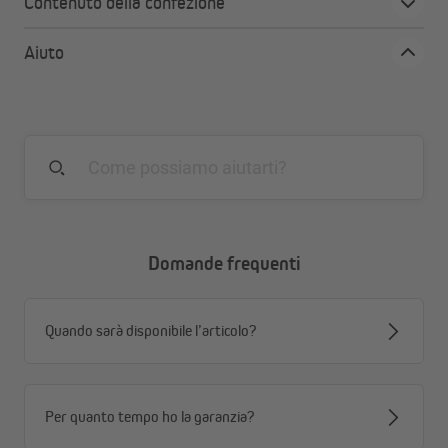
Contenuto della confezione
impostazione del punto finale meccanica o elettronica
Installa rapidamente e senza complicazioni
Aiuto
il pratico collegamento a spina consente un
montaggio facilissimo
Aggiorna il sistema in un secondo momento
grazie al montaggio semplice puoi aggiornare
tapparelle e tende da sole esistenti con un controllo
radio con pochi mezzi
Domande frequenti
Quando sarà disponibile l’articolo?
Per quanto tempo ho la garanzia?