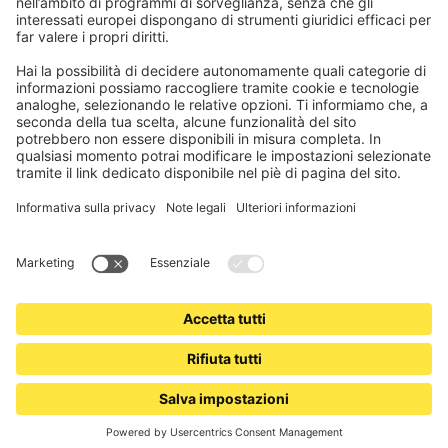
Informazioni obbligatorie per i consumatori
Partner di spedizione
Note legali
Termini e condizioni generali
Privacy e protezione dei dati
Condizioni di garanzia
Impostazioni dei cookie
Contatti
Dichiarazione sull'accessibilità
Informazioni sullo smaltimento di batterie e dispositivi elettronici
(BattG / WEEE)
www.jalousiescout.de
•
www.jalousiescout.at
•
www.domondo.es
•
www.domondo.fr
•
www.domondo.it
•
www.domondo.pl
© 2026 Schoenberger Germany Enterprises GmbH & Co KG. Tutti i diritti riservati.
CON
IL TUO TEAM DOMONDO