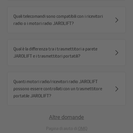
Quali telecomandi sono compatibili con i ricevitori
radio o i motori radio JAROLIFT?
Qual è la differenza tra i trasmettitori a parete
JAROLIFT e i trasmettitori portatili?
Aggiornamento a motore radio facilitato
Il ricevitore radio universale di Hirschmann può essere facilmente
Quanti motori radio/ricevitori radio JAROLIFT
aggiornato e rende rapidamente e senza complicazioni una tenda
possono essere controllati con un trasmettitore
da sole o una persiana compatibile con la radio. Grazie alla sua
portatile JAROLIFT?
piccola struttura può essere facilmente installato. Ciò avviene
installandolo come spina intermedia direttamente nel cavo di
alimentazione del motore – il cosiddetto sistema Hirschmann.
Altre domande
Pagina di aiuto di
OMQ