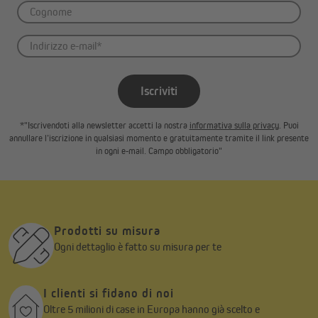
I fermi devono scattare completamente.
L'estrazione involontaria dei cavi di collegamento
durante il funzionamento può portare a situazioni
pericolose per la vita a causa di scosse elettriche o
cortocircuiti. Assicurati entrambi i cavi di collegamento
Iscriviti
con l'aiuto delle serracavi contro un'estrazione
involontaria.
*"Iscrivendoti alla newsletter accetti la nostra
informativa sulla privacy
. Puoi
annullare l’iscrizione in qualsiasi momento e gratuitamente tramite il link presente
Panoramica dei telecomandi manuali e da parete
in ogni e-mail. Campo obbligatorio"
compatibili
Telecomando
JMHS-1
JMHS-15
Prodotti su misura
radio
Ogni dettaglio è fatto su misura per te
Telecomando
JMWS-1
–
da parete
I clienti si fidano di noi
Oltre 5 milioni di case in Europa hanno già scelto e