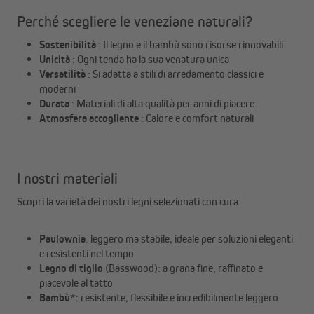
Perché scegliere le veneziane naturali?
Sostenibilità
: Il legno e il bambù sono risorse rinnovabili
Unicità
: Ogni tenda ha la sua venatura unica
Versatilità
: Si adatta a stili di arredamento classici e
moderni
Durata
: Materiali di alta qualità per anni di piacere
Atmosfera accogliente
: Calore e comfort naturali
I nostri materiali
Scopri la varietà dei nostri legni selezionati con cura
Paulownia
: leggero ma stabile, ideale per soluzioni eleganti
e resistenti nel tempo
Legno di tiglio
(Basswood): a grana fine, raffinato e
piacevole al tatto
Bambù
*: resistente, flessibile e incredibilmente leggero