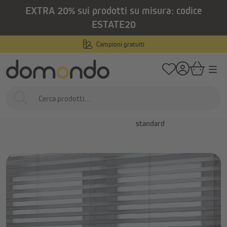
EXTRA 20% sui prodotti su misura: codice
nuto principale
/
/
Home
Prodotti per interni
Veneziane
Veneziane in legno
ESTATE20
Veneziane in legno
Campioni gratuiti
Veneziane
Veneziane su misura
Veneziane in misure
Veneziane
standard