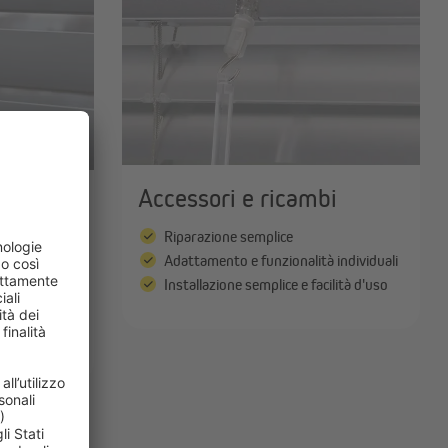
Accessori e ricambi
Riparazione semplice
urale
Adattamento e funzionalità individuali
voli
Installazione semplice e facilità d'uso
ersiane in