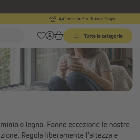
o
4,43 stelle su 5 su Trusted Shops
Tutte le categorie
Veneziane
Veneziane su misura
ti
Veneziane in misure standard
Veneziane in alluminio
Mostra tutto
uminio o legno. Fanno eccezione le nostre
uzione. Regola liberamente l’altezza e