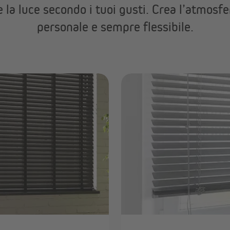
 la luce secondo i tuoi gusti. Crea l’atmosfer
Bastoni per tende e accessori
Mostra tutto
personale e sempre flessibile.