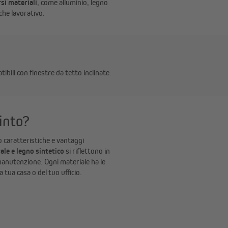
rsi materiali
, come alluminio, legno
che lavorativo.
ili con finestre da tetto inclinate.
finto?
no caratteristiche e vantaggi
ale e legno sintetico
si riflettono in
i manutenzione. Ogni materiale ha le
 tua casa o del tuo ufficio.