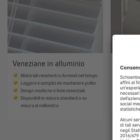
Veneziane in alluminio
Venezia
Materiali resistenti e durevoli nel tempo
Ambiente
Leggere e semplici da mantenere pulite
Element
Design moderno e linee essenziali
Diverse 
Disponibili in misure standard o su
Adatte 
misura al millimetro