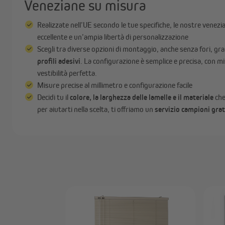
Veneziane su misura
Realizzate nell’UE secondo le tue specifiche, le nostre venezi
eccellente e un’ampia libertà di personalizzazione
Scegli tra diverse opzioni di montaggio, anche senza fori, gra
profili adesivi
. La configurazione è semplice e precisa, con mi
vestibilità perfetta.
Misure precise al millimetro e configurazione facile
Decidi tu il
colore, la larghezza delle lamelle e il materiale
che
per aiutarti nella scelta, ti offriamo un
servizio campioni gra
iana in legno e
ADURE | 50 mm