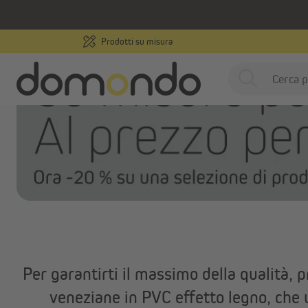
 ricerca
Passa alla navigazione principale
/
Home
Prodotti per interni
Veneziane
Prodotti su misura
Prodotti per interni
T
Prodotti per esterni
Domotica e motorizzazione
Ispirazioni e consigli
Individuale su misura
T
Per garantirti il massimo della qualità,
Campioni gratuiti
veneziane in PVC effetto legno, che u