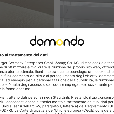
ne in legno
Veneziane in PVC
 naturale e caldo
Bellissimo effetto legno nat
o d'arredo premium
Resistenti all'umidità e dure
essenze di legno e colori
Alternativa economica alle p
per ambienti umidi con bambù
legno naturale
Montaggio semplice