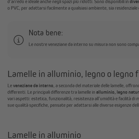
d’arredo e ideale anche negli spazi più ridotti. Sono disponibili in
dive
o PVC, per adattarsi facilmente a qualsiasi ambiente, sia residenziale 
Nota bene:
Le nostre veneziane da interno su misura non sono compatib
Lamelle in alluminio, legno o legno 
Le
veneziane da interno
, a seconda del materiale delle lamelle, offro
differenti. Le principali differenze tra lamelle in
alluminio, legno natur
vari aspetti: estetica, funzionalità, resistenza all’umidità e facilità d
sue qualità specifiche, pensate per adattarsi alle diverse esigenze della
Lamelle in alluminio