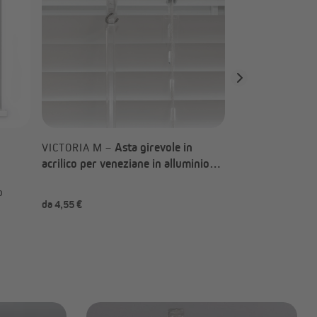
Asta girevole in
VICTORIA M –
acrilico per veneziane in alluminio
(Tipo a scelta)
da
o
P
da 4,55 €
-15%
20,04 €
2