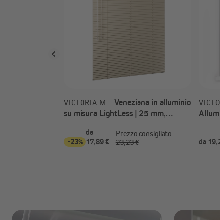
Veneziana in alluminio
VICTORIA M –
VICTO
su misura LightLess | 25 mm,
Allum
oscurante
da
Prezzo consigliato
-23%
17,89 €
da 19,
23,23 €