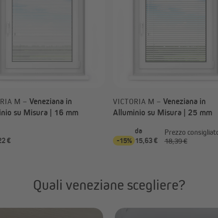
Veneziana in
Veneziana in
RIA M –
VICTORIA M –
inio su Misura | 16 mm
Alluminio su Misura | 25 mm
da
Prezzo consigliat
22 €
-15%
15,63 €
18,39 €
Quali veneziane scegliere?