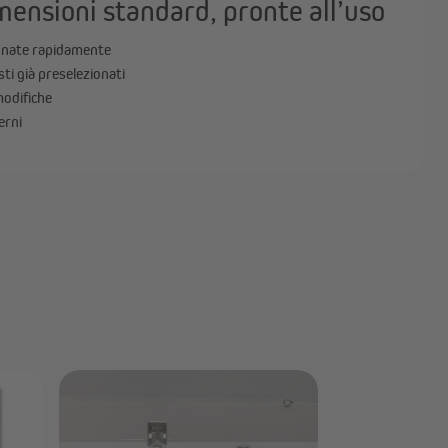
mensioni standard, pronte all’uso
egnate rapidamente
sti già preselezionati
modifiche
erni
V
VICTORIA M –
su misura Kant