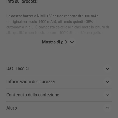
Info sui prodotti
La nostra batteria NiMH 6V ha una capacità di 1900 mAh
(l’originale era solo 1400 mAh), offrendo quindi +35% di
autonomia in più. È composta da celle al nichel-metallo idruro di
alta qualità e non tossiche, con +100% di densità energetica.
Mostra di più
Niente paura! Le batterie NiMH hanno come unico svantaggio la
sensibilità a sovraccarichi o polarizzazione errata, ma
l’elettronica di ricarica intelligente dei dispositivi Bosch o Somfy
Dati Tecnici
previene automaticamente questi problemi.
Informazioni di sicurezza
Compatibile con i seguenti dispositivi:
Contenuto della confezione
BOSCH K8, K10 e K12
SOMFY Roll-Lift K10 e K12
Aiuto
SOMFY Easy-Lift Standard & Premium