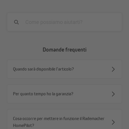
Vantaggi:
+35% di potenza in più rispetto all'originale!
+100% di densità energetica in più rispetto
all'originale
Domande frequenti
Quando sarà disponibile l’articolo?
Per quanto tempo ho la garanzia?
Cosa occorre per mettere in funzione il Rademacher
HomePilot?