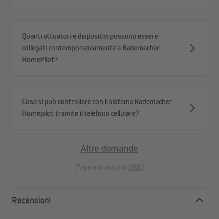
Quanti attuatori e dispositivi possono essere
collegati contemporaneamente a Rademacher
HomePilot?
Cosa si può controllare con il sistema Rademacher
Homepilot tramite il telefono cellulare?
Altre domande
Pagina di aiuto di
OMQ
Normativa sulle batterie
Recensioni
Ai sensi dell'art. 62 del Regolamento (UE) 2023/1542, si
informa il cliente che in qualità di consumatore finale è