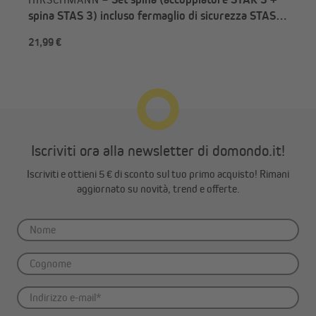
spina STAS 3) incluso fermaglio di sicurezza STASI
(290137/290138/290139)
21,99 €
21,
Iscriviti ora alla newsletter di domondo.it!
Iscriviti e ottieni 5 € di sconto sul tuo primo acquisto! Rimani
aggiornato su novità, trend e offerte.