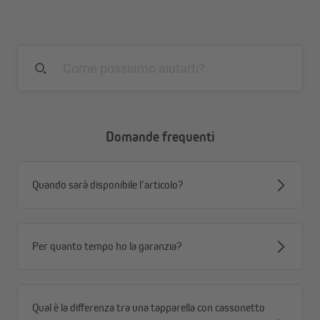
Domande frequenti
Quando sarà disponibile l’articolo?
Per quanto tempo ho la garanzia?
Le guarnizioni a spazzola da 13 mm, 23 mm o 33 mm vengono
fornite in una lunghezza di 1,00 m.
Per la sigillatura tra il telaio della finestra e il profilo della
Qual è la differenza tra una tapparella con cassonetto
tapparella consigliamo una guarnizione a spazzola autoadesiva