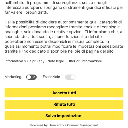
Informazioni obbligatorie per i consumatori
Partner di spedizione
Note legali
Termini e condizioni generali
Privacy e protezione dei dati
Condizioni di garanzia
Impostazioni dei cookie
Contatti
Dichiarazione sull'accessibilità
Informazioni sullo smaltimento di batterie e dispositivi elettronici
(BattG / WEEE)
www.jalousiescout.de
•
www.jalousiescout.at
•
www.domondo.es
•
www.domondo.fr
•
www.domondo.it
•
www.domondo.pl
© 2026 Schoenberger Germany Enterprises GmbH & Co KG. Tutti i diritti riservati.
CON
IL TUO TEAM DOMONDO