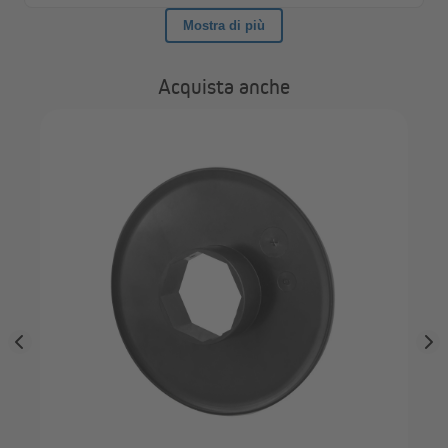
Acquista anche
la
JA
per
sce