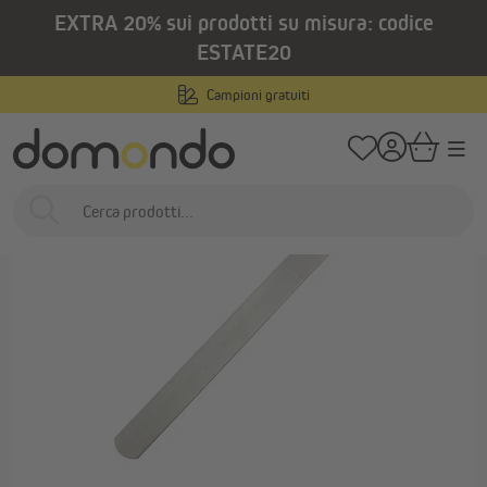
EXTRA 20% sui prodotti su misura: codice
nuto principale
/
/
Home
Prodotti per esterni
Tapparelle
Accessori e ricambi per tapparel
ESTATE20
Campioni gratuiti