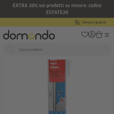
EXTRA 20% sui prodotti su misura: codice
nuto principale
/
/
Home
Prodotti per esterni
Tapparelle
Isolamenti per cassonetti delle 
ESTATE20
Campioni gratuiti
…