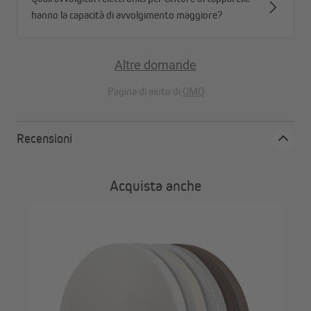
hanno la capacità di avvolgimento maggiore?
Altre domande
Pagina di aiuto di
OMQ
Recensioni
Acquista anche
la
JA
per
sce