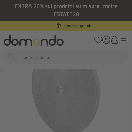
EXTRA 20% sui prodotti su misura: codice
nuto principale
/
/
Home
Prodotti per esterni
Tapparelle
Cinghie per tapparelle
ESTATE20
Campioni gratuiti