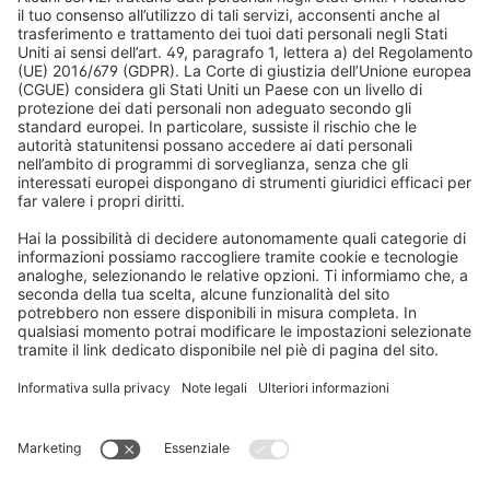
Cosa dicono i nostri clienti
Motori per tapparelle
Tempi di consegna e spedizione
Zanzariere
Metodi di pagamento
Tende da sole
Condizioni del buono
Metodi di pagamento
Domotica
Avvertenze di sicurezza
Elettronica e radio
Registrazioni
Informazioni obbligatorie per i consumatori
Partner di spedizione
Note legali
Termini e condizioni generali
Privacy e protezione dei dati
Condizioni di garanzia
Impostazioni dei cookie
Contatti
Dichiarazione sull'accessibilità
Informazioni sullo smaltimento di batterie e dispositivi elettronici