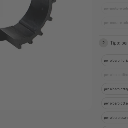
Domotica Jalousiescout
Telecomandi e sistemi radi
Domotica Homepilot
Installazione elettrica
per motore tu
Attuatori e sensori per
Timer programmabili
domotica
per motore tu
Mostra tutto
Tip
2
per albero For
per albero cili
per albero ott
per albero ott
per albero sca