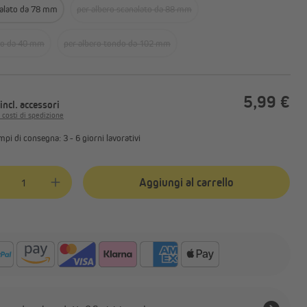
nalato da 78 mm
per albero scanalato da 88 mm
do da 40 mm
per albero tondo da 102 mm
5,99 €
incl. accessori
i costi di spedizione
mpi di consegna: 3 - 6 giorni lavorativi
tà del prodotto: inserisci la quantità desiderata o usa i pulsanti per aume
Aggiungi al carrello