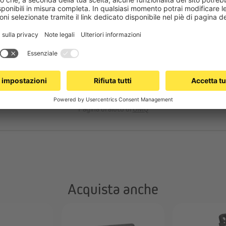
otore radio JAROLIFT TDEF?
uno specialista?
Altre domande
Pagina di aiuto di
OMQ
Acquista anche