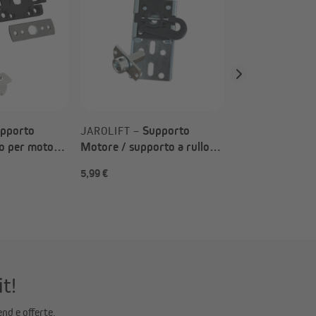
Motore / suppor
per edifici vecc
motori per tapp
/ TDEF / SL / 
pporto
Supporto
JAROLIFT –
o per motori
Motore / supporto a rullo
SL (Tipo a
SLLA per motori per
5,99 €
5,99 €
tapparella SL / ML
it!
end e offerte.