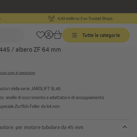
o
4,43 stelle su 5 su Trusted Shops
Codice prodotto:
10180026
Tutte le categorie
e Motore per motori per tapparelle SL /
45 / albero ZF 64 mm
Timer programmabili
Timer programmabili via cavo
clusi costi di spedizione
con ricevitore radio
Timer programmabili wireless
rete
motori della serie JAROLIFT SL45
Accessori per timer
o: anello di scorrimento e adattatore di accoppiamento
speciale Zurflüh Feller da 64 mm
Tipo di motore: per motore tubolare da 45 mm
Motori per porte da garage