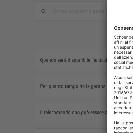
Quando sarà disponibile l’articolo?
Per quanto tempo ho la garanzia?
Il telecomando non può essere collegato al