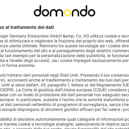
Domande frequenti
 motore TDEF.