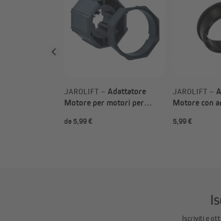
ricevitore
te singolo (Tipo
Adattatore
A
JAROLIFT –
JAROLIFT –
Motore per motori per
Motore con a
tapparelle TDEP / TDEF
intermedio pe
da 5,99 €
5,99 €
(Tipo a scelta)
tapparelle SL
SLZW35
Is
Iscriviti e o