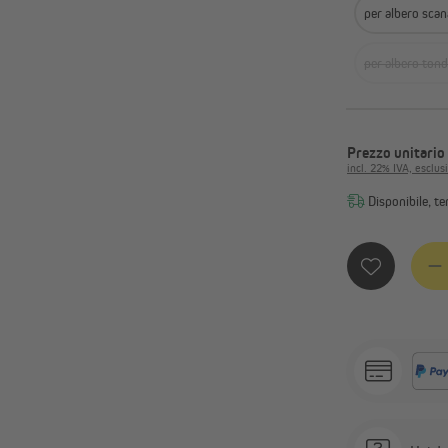
per albero sca
per albero ton
Prezzo unitario
incl. 22% IVA, esclus
Disponibile, te
Quanti