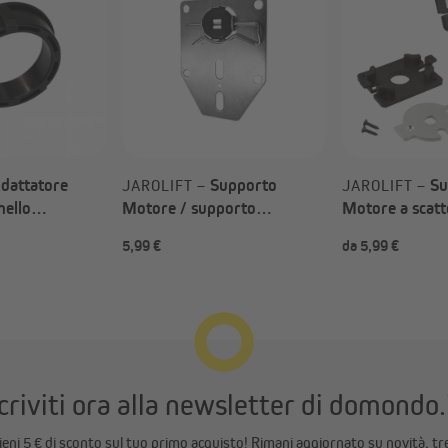
dattatore
Supporto
Su
JAROLIFT –
JAROLIFT –
nello
Motore / supporto
Motore a scatt
r motori per
universale a rullo SLLAU per
per tapparelle 
5,99 €
da 5,99 €
 / JM |
motori per tapparella TDEP
scelta)
/ TDEF / SL / JM
criviti ora alla newsletter di domondo.
ttieni 5 € di sconto sul tuo primo acquisto! Rimani aggiornato su novità, tr