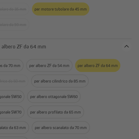
o
Accessori per motori per porte
da garage
bolare da 35 mm
per motore tubolare da 45 mm
bolare da 59 mm
o: per albero ZF da 64 mm
jas da 70 mm
per albero ZF da 54 mm
per albero ZF da 64 mm
ndrico da 50 mm
per albero cilindrico da 85 mm
agonale SW50
per albero ottagonale SW60
agonale SW70
per albero profilato da 65 mm
nalato da 63 mm
per albero scanalato da 70 mm